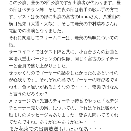
この公演、昼夜の2回公演ですが出演者が代わります。昼
の部はベテラン陣、そして夜の部は若手の歌い手の方で
す。ゲストは夜の部に出演の宮古のhiraraさん、八重山の
横目兄弟（大通・大哉）、そして奄美の中村瑞希さんは
電話での出演となりました。
それに関連してフリームニーは、奄美の島唄についての
話。
サーユイユイではゲスト陣と共に、小百合さんの新曲と
本場八重山バージョンの白保節、同じく宮古のクイチャ
ーと全員で盛り上がりました。
せっかくなのでゴーヤーの話をしたかったなあというの
が心残りです。それぞれの島でのゴーヤーの呼び名です
ねえ。色々違いがあるようなので・・・。奄美ではなん
と言うのだろうか？
メッセージでは先週のティーチャ特番でやった「地デジ
チューナー売りの男」についての、それはそれは暖かい
励ましのメッセージもありました。皆さん聞いててくれ
てたんですね。ありがたやありがたや・・・。
また花束での出前放送もしたいなあ・・・