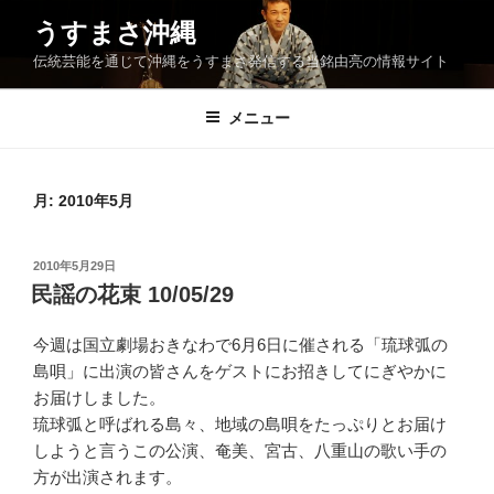
コ
うすまさ沖縄
ン
伝統芸能を通じて沖縄をうすまさ発信する当銘由亮の情報サイト
テ
ン
ツ
メニュー
へ
ス
キ
月:
2010年5月
ッ
プ
投
2010年5月29日
稿
民謡の花束 10/05/29
日:
今週は国立劇場おきなわで6月6日に催される「琉球弧の
島唄」に出演の皆さんをゲストにお招きしてにぎやかに
お届けしました。
琉球弧と呼ばれる島々、地域の島唄をたっぷりとお届け
しようと言うこの公演、奄美、宮古、八重山の歌い手の
方が出演されます。