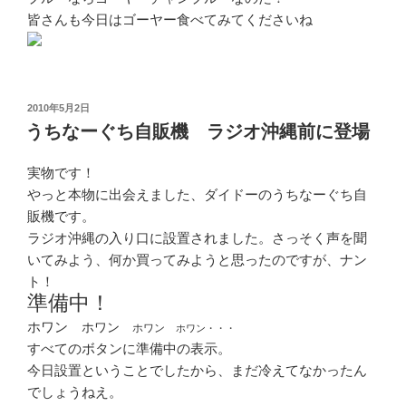
皆さんも今日はゴーヤー食べてみてくださいね
投
2010年5月2日
稿
うちなーぐち自販機 ラジオ沖縄前に登場
日:
実物です！
やっと本物に出会えました、ダイドーのうちなーぐち自
販機です。
ラジオ沖縄の入り口に設置されました。さっそく声を聞
いてみよう、何か買ってみようと思ったのですが、ナン
ト！
準備中！
ホワン
ホワン
ホワン
ホワン・・・
すべてのボタンに準備中の表示。
今日設置ということでしたから、まだ冷えてなかったん
でしょうねえ。