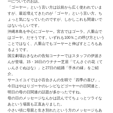
ーについてのお話。
「ゴーヤー」という言い方は以前から広く使われていま
すが、最近増えてきたのが「ゴーヤ」という言い方。ち
ょっと気になっていたのですが、しかしこれも間違いで
はないらしいです。
沖縄本島を中心にゴーヤー。宮古ではゴーラ。八重山で
はゴーヤ。だそうです。いずれも100％この呼び方という
ことではなく、八重山でもゴーヤーと伸ばすところもあ
るようです。
国立劇場おきなわの告知コーナーではスタッフの伊波さ
んが登場。15・16日のウチナー芝居「てんさぐの花（て
ぃんさぐぬはな）」と27日の組踊「手水の縁」をご紹
介。
サーユイユイでは小百合さんの生唄で「四季の喜び」。
今日はやはりゴーヤのレシピなどゴーヤーの日関連と、
明日の母の日関連の話題が多かったですね。
母の日のメッセージなんかは読んでてちょっとツライな
あという場面も正直ありました。
小さい頃に母親と生き別れたという方のメッセージもあ