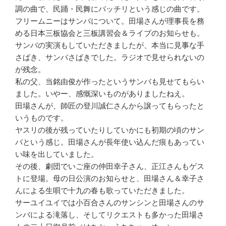
調の曲で、民踊・民舞にバッチリという感じの曲です。
フリームニーはサンバについて。田場さんが理事長を務
める日本三板協会と三板講習会＆ライブのお知らせも。
サンバの実演もしていただきましたが、本当に見事な手
さばき、サンバさばきでした。ラジオで見せられないの
が残念。
私の父、当銘由俊が作ったというサンバも見せてもらい
ました。いやー、感慨深いものがありましたねえ。
田場さんが、師匠の登川誠仁さんから譲ってもらったと
いうものです。
ヤスリの後が残っていたりしていかにも初期の頃のサン
バという感じ。田場さんが長年使い込んだ痕もあってい
い味を出していました。
その後、劇団でいご座の仲田幸子さん、正江さんもゲス
トに登場。母の日公演のお知らせと、田場さん＆幸子さ
んによる生唄で十九の春も歌っていただきました。
サーユイユイでは小百合さんのサンシンと田場さんのサ
ンバによる滝落し、そしてリクエストも多かった田場さ