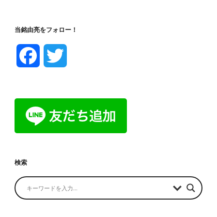
当銘由亮をフォロー！
F
T
a
w
c
i
e
t
b
t
検索
o
e
o
r