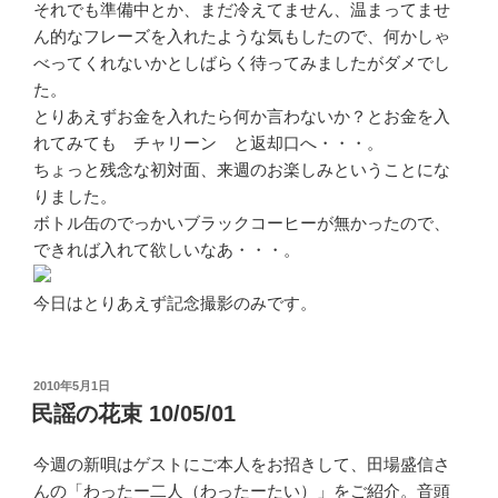
それでも準備中とか、まだ冷えてません、温まってませ
ん的なフレーズを入れたような気もしたので、何かしゃ
べってくれないかとしばらく待ってみましたがダメでし
た。
とりあえずお金を入れたら何か言わないか？とお金を入
れてみても チャリーン と返却口へ・・・。
ちょっと残念な初対面、来週のお楽しみということにな
りました。
ボトル缶のでっかいブラックコーヒーが無かったので、
できれば入れて欲しいなあ・・・。
今日はとりあえず記念撮影のみです。
投
2010年5月1日
稿
民謡の花束 10/05/01
日:
今週の新唄はゲストにご本人をお招きして、田場盛信さ
んの「わったー二人（わったーたい）」をご紹介。音頭