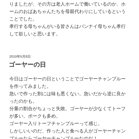
りましたが、その方は老人ホームで働いているのか、ホ
ームのおばあちゃんたちを母親代わりにしているという
ことでした。
孝行する母ちゃんがいる皆さんはバンナイ母ちゃん孝行
して欲しいと思います。
投
2010年5月8日
稿
ゴーヤーの日
日:
今日はゴーヤーの日ということでゴーヤーチャンプルー
を作ってみました。
急いで作った割には味も悪くない。急いだから逆に良か
ったのかも。
分量の割合がちょっと失敗。ゴーヤーが少なくてトーフ
が多い。ポークも多め。
ゴーヤー入りトーフチャンプルーって感じ。
しかしいいのだ、作った人と食べる人がゴーヤーチャン
プルーならゴーヤーチャンプルーなのだ！