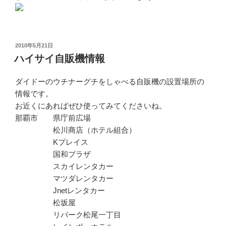
投
2010年5月21日
稿
ハイサイ自販機情報
日:
ダイドーのウチナーグチをしゃべる自販機の設置場所の
情報です。
お近くにあればぜひ使ってみてくださいね。
那覇市 県庁前広場
松川商店（ホテル組合）
Kプレイス
国和プラザ
スカイレンタカー
マツダレンタカー
Jnetレンタカー
松坂屋
リパーク松尾一丁目