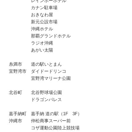
レインボーホテル
カナン駐車場
おきなわ屋
新元公設市場
沖縄ホテル
那覇グランドホテル
ラジオ沖縄
あがい太陽
糸満市 道の駅いとまん
宜野湾市 ダイドードリンコ
宜野湾マリーナ公園
北谷町 北谷野球場公園
ドラゴンパレス
嘉手納町 嘉手納 道の駅（1F 3F）
沖縄市 仲松商事スーパー前
コザ運動公園陸上競技場