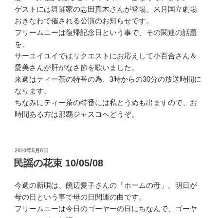
ゲストには舞踊家の志田真木さんが登場。来月国立劇場
おきなわで催される公演のお知らせです。
フリームニーは復帰記念日という事で、その関連の話題
を。
サーユイユイではリクエストにお応えして小百合さん＆
愛美さんが肝がなさ節を歌いました。
来週はティー茶の特番の為、3時からの30分の放送時間に
なります。
ちなみにティー茶の特番には私とうめも出ますので、お
時間ある方は那覇ジャスコへどうぞ。
投
2010年5月8日
稿
民謡の花束 10/05/08
日:
今週の新唄は、饒辺愛子さんの「ホームの母」。明日が
母の日という事で母の日関連の曲です。
フリームニーは今日のゴーヤーの日にちなんで、ゴーヤ