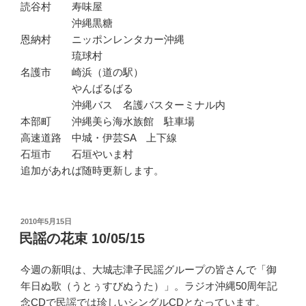
読谷村 寿味屋
沖縄黒糖
恩納村 ニッポンレンタカー沖縄
琉球村
名護市 崎浜（道の駅）
やんばるばる
沖縄バス 名護バスターミナル内
本部町 沖縄美ら海水族館 駐車場
高速道路 中城・伊芸SA 上下線
石垣市 石垣やいま村
追加があれば随時更新します。
投
2010年5月15日
稿
民謡の花束 10/05/15
日:
今週の新唄は、大城志津子民謡グループの皆さんで「御
年日ぬ歌（うとぅすびぬうた）」。ラジオ沖縄50周年記
念CDで民謡では珍しいシングルCDとなっています。