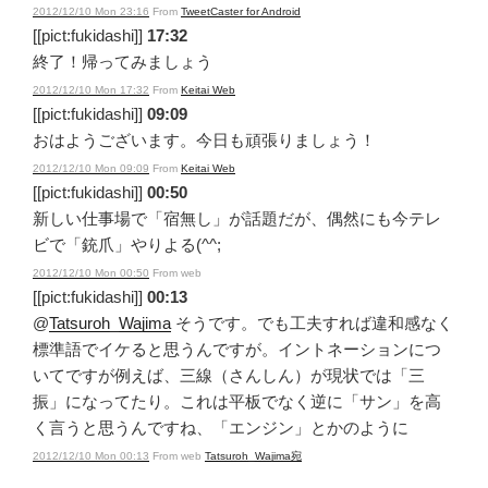
2012/12/10 Mon 23:16
From
TweetCaster for Android
[[pict:fukidashi]]
17:32
終了！帰ってみましょう
2012/12/10 Mon 17:32
From
Keitai Web
[[pict:fukidashi]]
09:09
おはようございます。今日も頑張りましょう！
2012/12/10 Mon 09:09
From
Keitai Web
[[pict:fukidashi]]
00:50
新しい仕事場で「宿無し」が話題だが、偶然にも今テレ
ビで「銃爪」やりよる(^^;
2012/12/10 Mon 00:50
From web
[[pict:fukidashi]]
00:13
@
Tatsuroh_Wajima
そうです。でも工夫すれば違和感なく
標準語でイケると思うんですが。イントネーションにつ
いてですが例えば、三線（さんしん）が現状では「三
振」になってたり。これは平板でなく逆に「サン」を高
く言うと思うんですね、「エンジン」とかのように
2012/12/10 Mon 00:13
From web
Tatsuroh_Wajima宛