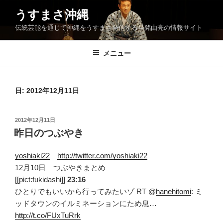
コ
うすまさ沖縄
ン
伝統芸能を通じて沖縄をうすまさ発信する当銘由亮の情報サイト
テ
ン
ツ
メニュー
へ
ス
キ
日:
2012年12月11日
ッ
プ
投
2012年12月11日
稿
昨日のつぶやき
日:
yoshiaki22
http://twitter.com/yoshiaki22
12月10日 つぶやきまとめ
[[pict:fukidashi]]
23:16
ひとりでもいいから行ってみたいゾ RT @
hanehitomi
: ミ
ッドタウンのイルミネーションにため息…
http://t.co/FUxTuRrk