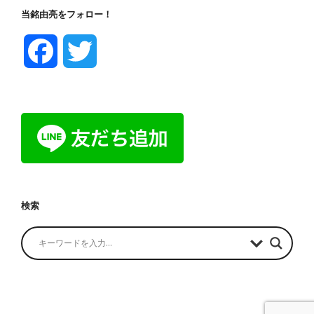
当銘由亮をフォロー！
F
T
a
w
c
i
e
t
b
t
検索
o
e
o
r
k