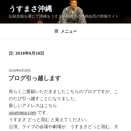
コ
うすまさ沖縄
ン
伝統芸能を通じて沖縄をうすまさ発信する当銘由亮の情報サイト
テ
ン
ツ
メニュー
へ
ス
キ
日:
2018年6月18日
ッ
プ
投
2018年6月18日
稿
ブログ引っ越します
日:
長らくご愛顧いただきましたこちらのブログですが、こ
のたび引っ越すことになりました。
新しいアドレスはこちら
usumasa.com
です。
うすまさ どっと混む と覚えてください。
公演、ライブの会場や劇場が、うすまさどっと混む、大