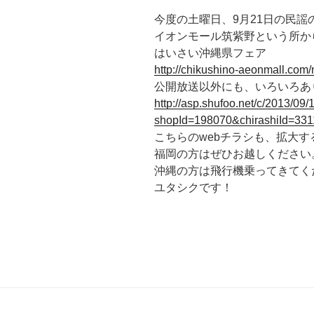
今度の土曜日、9月21日の民
イオンモール筑紫野という所か
はいさい沖縄県フェア
http://chikushino-aeonmall.com
公開放送以外にも、いろいろあ
http://asp.shufoo.net/c/2013/09
shopId=198070&chirashiId=33
こちらのwebチラシも、拡大
福岡の方はぜひお越しください
沖縄の方は飛行機乗ってきてく
ユタシクです！