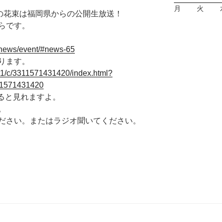
月
火
謡の花束は福岡県からの公開生放送！
らです。
/news/event/#news-65
ります。
/11/c/3311571431420/index.html?
11571431420
すると見れますよ。
。
ださい。またはラジオ聞いてください。