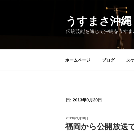
コ
ン
テ
うすまさ沖縄
ン
伝統芸能を通じて沖縄をうすま
ツ
へ
ス
キ
ホームページ
ブログ
ス
ッ
プ
日:
2013年9月20日
投
2013年9月20日
稿
福岡から公開放送
日: