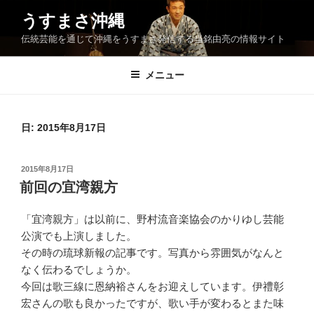
コ
うすまさ沖縄
ン
伝統芸能を通じて沖縄をうすまさ発信する当銘由亮の情報サイト
テ
ン
ツ
メニュー
へ
ス
キ
日:
2015年8月17日
ッ
プ
投
2015年8月17日
稿
前回の宜湾親方
日:
「宜湾親方」は以前に、野村流音楽協会のかりゆし芸能
公演でも上演しました。
その時の琉球新報の記事です。写真から雰囲気がなんと
なく伝わるでしょうか。
今回は歌三線に恩納裕さんをお迎えしています。伊禮彰
宏さんの歌も良かったですが、歌い手が変わるとまた味