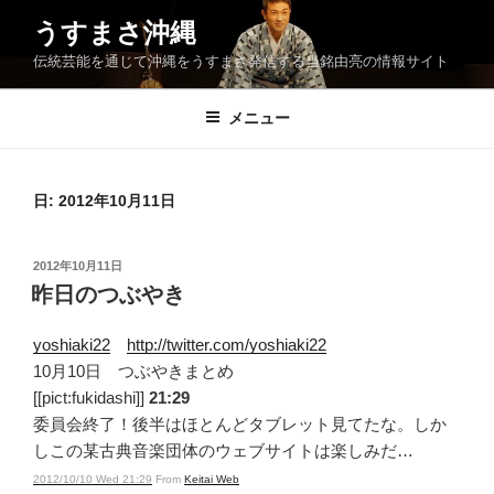
コ
うすまさ沖縄
ン
伝統芸能を通じて沖縄をうすまさ発信する当銘由亮の情報サイト
テ
ン
ツ
メニュー
へ
ス
キ
日:
2012年10月11日
ッ
プ
投
2012年10月11日
稿
昨日のつぶやき
日:
yoshiaki22
http://twitter.com/yoshiaki22
10月10日 つぶやきまとめ
[[pict:fukidashi]]
21:29
委員会終了！後半はほとんどタブレット見てたな。しか
しこの某古典音楽団体のウェブサイトは楽しみだ…
2012/10/10 Wed 21:29
From
Keitai Web