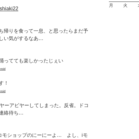
月
火
oshiaki22
ち帰りを食って一息、と思ったらまだ予
しい気がするなあ…
踊ってても楽しかったじぇい
roid
す！
roid
ビヤーアビヤーしてしまった。反省。ドコ
連絡待ち…
コモショップのにーにーよ… よし、iモ