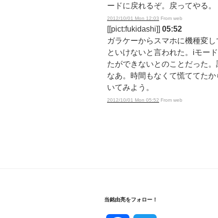
ードに戻れるぞ。戻ってやる。
2012/10/01 Mon 12:03
From web
[[pict:fukidashi]]
05:52
ガラケーからスマホに機種変し
といけないと言われた。iモー
たができないとのことだった。
なあ。時間もなくて慌ててたか
いてみよう。
2012/10/01 Mon 05:52
From web
当銘由亮をフォロー！