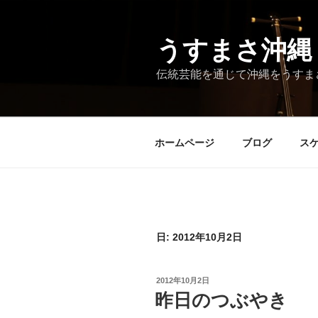
コ
ン
テ
うすまさ沖縄
ン
伝統芸能を通じて沖縄をうすま
ツ
へ
ス
キ
ホームページ
ブログ
ス
ッ
プ
日:
2012年10月2日
投
2012年10月2日
稿
昨日のつぶやき
日: