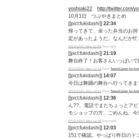
yoshiaki22
http://twitter.com/y
10月1日 つぶやきまとめ
[[pict:fukidashi]]
22:34
帰ってきて、余った弁当のお持
定があったようだ。なんだか忙
2012/10/01 Mon 22:34
From web
[[pict:fukidashi]]
21:19
舞台終了！お客さんいっぱいで
2012/10/01 Mon 21:19
From
TweetCaster for And
[[pict:fukidashi]]
14:07
今日は舞踊の舞台へ行ってきま
2012/10/01 Mon 14:07
From
TweetCaster for And
[[pict:fukidashi]]
12:36
ん??、電話でまたちょっとア
モショップの方、ごめんね。今
2012/10/01 Mon 12:36
From web
[[pict:fukidashi]]
12:03
151で確認。やっぱり昨日のド