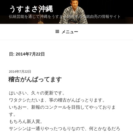
コ
うすまさ沖縄
ン
伝統芸能を通じて沖縄をうすまさ発信する当銘由亮の情報サイト
テ
ン
ツ
メニュー
へ
ス
キ
日:
2014年7月22日
ッ
プ
投
2014年7月22日
稿
稽古がんばってます
日:
はいさい、久々の更新です。
ワタクシただいま、箏の稽古がんばっとります。
いちおー、新報のコンクールを目指してやっておりま
す。
もちろん新人賞。
サンシンは一通りやったつもりなので、何とかなるだろ