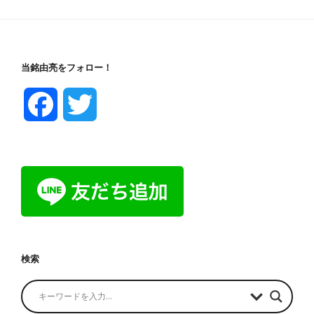
当銘由亮をフォロー！
F
T
a
w
c
i
e
t
b
t
検索
o
e
o
r