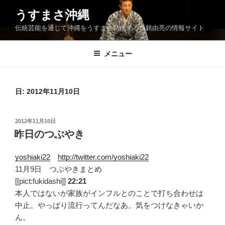
コ
うすまさ沖縄
ン
伝統芸能を通じて沖縄をうすまさ発信する当銘由亮の情報サイト
テ
ン
ツ
メニュー
へ
ス
キ
日:
2012年11月10日
ッ
プ
投
2012年11月10日
稿
昨日のつぶやき
日:
yoshiaki22
http://twitter.com/yoshiaki22
11月9日 つぶやきまとめ
[[pict:fukidashi]]
22:21
本人ではないが家族がインフルとのことで打ち合わせは
中止。やっぱり流行ってんだなあ。気をつけなきゃいか
ん。