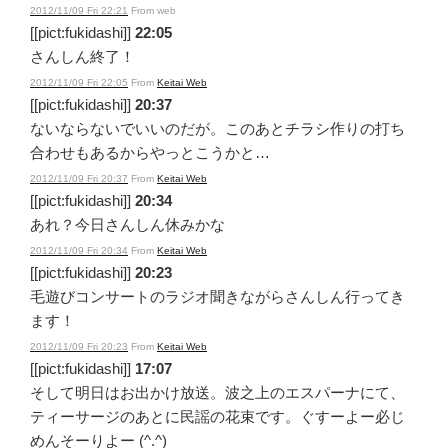
2012/11/09 Fri 22:21
From web
[[pict:fukidashi]]
22:05
さんしん終了！
2012/11/09 Fri 22:05
From
Keitai Web
[[pict:fukidashi]]
20:37
ないならないでいいのだが。このあとチラシ作りの打ち
合わせもあるからやっとこうかと…
2012/11/09 Fri 20:37
From
Keitai Web
[[pict:fukidashi]]
20:34
あれ？今日さんしん休みかな
2012/11/09 Fri 20:34
From
Keitai Web
[[pict:fukidashi]]
20:23
毛遊びコンサートのラジオ聞きながらさんしん行ってき
ます！
2012/11/09 Fri 20:23
From
Keitai Web
[[pict:fukidashi]]
17:07
そして明日はお出かけ放送。波之上のエスパーナにて、
ティーサージのあとに民謡の花束です。ぐすーよー必じ
めんそーりよー (^.^)