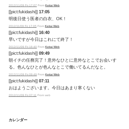
2012/11/09 Fri 17:07
From
Keitai Web
[[pict:fukidashi]]
17:05
明後日使う医者の白衣、OK！
2012/11/09 Fri 17:05
From
Keitai Web
[[pict:fukidashi]]
16:40
早いですが今日はこれにて終了！
2012/11/09 Fri 16:40
From
Keitai Web
[[pict:fukidashi]]
09:49
朝イチの任務完了！意外なひとに意外なとこでお会いす
る。色んなひとが色んなとこで働いてるんだなと。
2012/11/09 Fri 09:49
From
Keitai Web
[[pict:fukidashi]]
07:11
おはようございます。今日はあまり寒くない
2012/11/09 Fri 07:11
From web
カレンダー