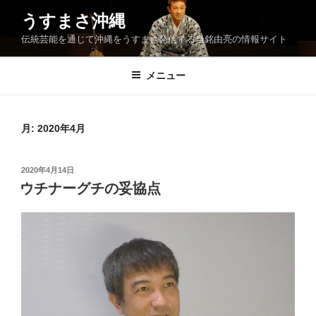
コ
うすまさ沖縄
ン
伝統芸能を通じて沖縄をうすまさ発信する当銘由亮の情報サイト
テ
ン
ツ
メニュー
へ
ス
キ
月:
2020年4月
ッ
プ
投
2020年4月14日
稿
ウチナーグチの妥協点
日: