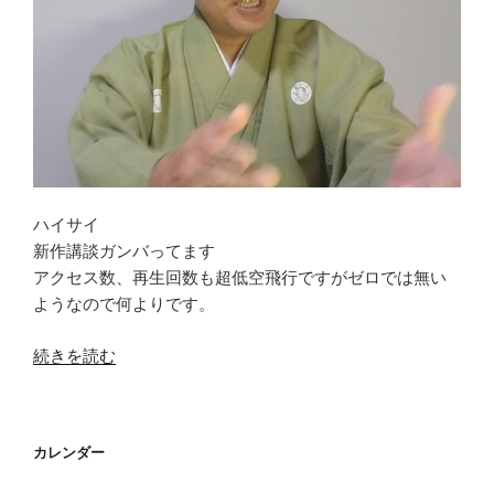
ハイサイ
新作講談ガンバってます
アクセス数、再生回数も超低空飛行ですがゼロでは無い
ようなので何よりです。
“ウ
続きを読む
チ
ナ
ー
カレンダー
グ
チ