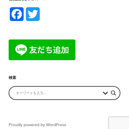
F
T
a
w
c
i
e
t
b
t
検索
o
e
o
r
k
Proudly powered by WordPress