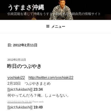
コ
うすまさ沖縄
ン
伝統芸能を通じて沖縄をうすまさ発信する当銘由亮の情報サイト
テ
ン
ツ
メニュー
へ
ス
キ
日:
2012年2月11日
ッ
プ
投
2012年2月11日
稿
昨日のつぶやき
日:
yoshiaki22
http://twitter.com/yoshiaki22
2月10日 つぶやきまとめ
[[pict:fukidashi]]
23:34
何やってんだろ？俺。しょーもない。
2012/02/10 Fri 23:34
From web
[[pict:fukidashi]]
19:49