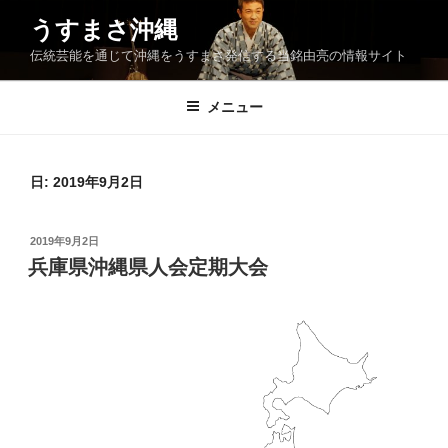
コ
うすまさ沖縄
ン
伝統芸能を通じて沖縄をうすまさ発信する当銘由亮の情報サイト
テ
ン
ツ
メニュー
へ
ス
キ
日:
2019年9月2日
ッ
プ
投
2019年9月2日
稿
兵庫県沖縄県人会定期大会
日: