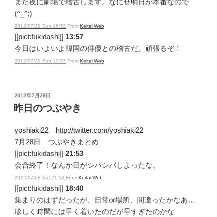
また夜に劇場で稽古します。なにせ明日が本番なので
(^_^;)
2012/07/29 Sun 16:52
From
Keitai Web
[[pict:fukidashi]]
13:57
今日はいよいよ韓国の俳優との稽古だ。頑張るぞ！
2012/07/29 Sun 13:57
From
Keitai Web
投
2012年7月29日
稿
昨日のつぶやき
日:
yoshiaki22
http://twitter.com/yoshiaki22
7月28日 つぶやきまとめ
[[pict:fukidashi]]
21:53
会合終了！なんか目がシバシバしよったな。
2012/07/28 Sat 21:53
From
Keitai Web
[[pict:fukidashi]]
18:40
集まりのはずだったが、日常or場所、間違ったかなあ…
珍しく時間には早く着いたのだが早すぎたのかな