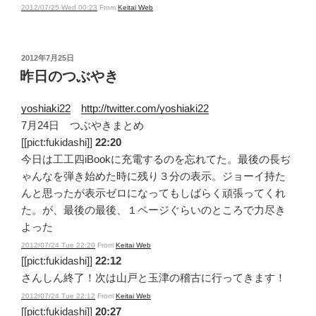
2012/07/25 Wed 00:23
From
Keitai Web
投
2012年7月25日
稿
昨日のつぶやき
日:
yoshiaki22
http://twitter.com/yoshiaki22
7月24日 つぶやきまとめ
[[pict:fukidashi]]
22:20
今日は工工四iBookに充電するのを忘れてた。最後の長ぢ
ゃんなを弾き始めた時に残り３分の表示。ジョーイ持た
んと思ったが表示ゼロになってもしばらく頑張ってくれ
た。が、最後の最後、１ページぐらいのところで力尽き
よった
2012/07/24 Tue 22:20
From
Keitai Web
[[pict:fukidashi]]
22:12
さんしん終了！次は山戸と玉津の稽古に行ってきます！
2012/07/24 Tue 22:12
From
Keitai Web
[[pict:fukidashi]]
20:27