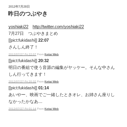
投
2012年7月28日
稿
昨日のつぶやき
日:
yoshiaki22
http://twitter.com/yoshiaki22
7月27日 つぶやきまとめ
[[pict:fukidashi]]
22:07
さんしん終了！
2012/07/27 Fri 22:07
From
Keitai Web
[[pict:fukidashi]]
20:32
明日の番組で使う音源の編集がヤッケー。そんな中さん
しん行ってきます！
2012/07/27 Fri 20:32
From
Keitai Web
[[pict:fukidashi]]
01:14
あいやー、映画でご一緒したときオレ、お姉さん座りし
なかったかなあ…
2012/07/27 Fri 01:14
From
Keitai Web