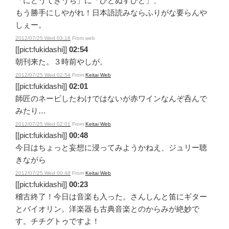
「にどうてきうち」に「ひとぬすびと」、
もう勝手にしやがれ！日本語読みならふりがな要らんや
しぇー。
2012/07/25 Wed 03:18
From web
[[pict:fukidashi]]
02:54
朝刊来た。３時前やしが。
2012/07/25 Wed 02:54
From
Keitai Web
[[pict:fukidashi]]
02:01
師匠のネービしたわけではないが赤ワインなんぞ呑んで
みたり…
2012/07/25 Wed 02:01
From
Keitai Web
[[pict:fukidashi]]
00:48
今日はちょっと妄想に浸ってみようかねえ、ジュリー聴
きながら
2012/07/25 Wed 00:48
From
Keitai Web
[[pict:fukidashi]]
00:23
稽古終了！今日は音楽も入った。さんしんと笛にギター
とバイオリン。洋楽器も古典音楽とのからみが絶妙で
す。チチグトゥですよ！