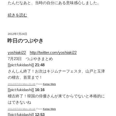
たんだなあと、当時の自分にある意味感心しました。
“フ
続きを読む
ラ
ン
ス
投
2012年7月24日
稿
か
昨日のつぶやき
日:
ぶ
れ”
yoshiaki22
http://twitter.com/yoshiaki22
の
7月23日 つぶやきまとめ
[[pict:fukidashi]]
21:48
さんしん終了！お次はキジムナーフェスタ、山戸と玉津
の稽古、首里まで！
2012/07/23 Mon 21:48
From
Keitai Web
[[pict:fukidashi]]
16:16
稽古終了！韓国の俳優さんが来てからでないと本格的に
はできないね
2012/07/23 Mon 16:16
From
Keitai Web
[[pict:fukidashi]]
12:53