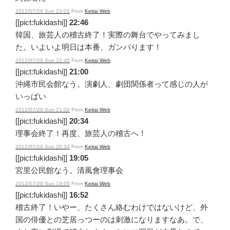
2012/07/29 Sun 23:01
From
Keitai Web
[[pict:fukidashi]]
22:46
韓国、旅芸人の稽古終了！実際の舞台でやってみまし
た。いよいよ明日は本番、ガンバります！
2012/07/29 Sun 22:46
From
Keitai Web
[[pict:fukidashi]]
21:00
沖縄市民会館なう。演劇人、劇団関係者って感じの人が
いっぱい
2012/07/29 Sun 21:00
From
Keitai Web
[[pict:fukidashi]]
20:34
理事会終了！再度、旅芸人の稽古へ！
2012/07/29 Sun 20:34
From
Keitai Web
[[pict:fukidashi]]
19:05
宮里公民館なう。清風會理事会
2012/07/29 Sun 19:05
From
Keitai Web
[[pict:fukidashi]]
16:52
稽古終了！いやー、たくさん絡むわけではないけど、外
国の俳優との芝居っつーのは刺激になりますなあ。で、