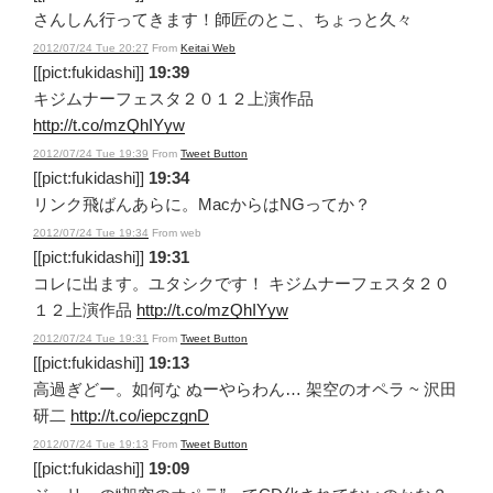
さんしん行ってきます！師匠のとこ、ちょっと久々
2012/07/24 Tue 20:27
From
Keitai Web
[[pict:fukidashi]]
19:39
キジムナーフェスタ２０１２上演作品
http://t.co/mzQhIYyw
2012/07/24 Tue 19:39
From
Tweet Button
[[pict:fukidashi]]
19:34
リンク飛ばんあらに。MacからはNGってか？
2012/07/24 Tue 19:34
From web
[[pict:fukidashi]]
19:31
コレに出ます。ユタシクです！ キジムナーフェスタ２０
１２上演作品
http://t.co/mzQhIYyw
2012/07/24 Tue 19:31
From
Tweet Button
[[pict:fukidashi]]
19:13
高過ぎどー。如何な ぬーやらわん… 架空のオペラ ~ 沢田
研二
http://t.co/iepczgnD
2012/07/24 Tue 19:13
From
Tweet Button
[[pict:fukidashi]]
19:09