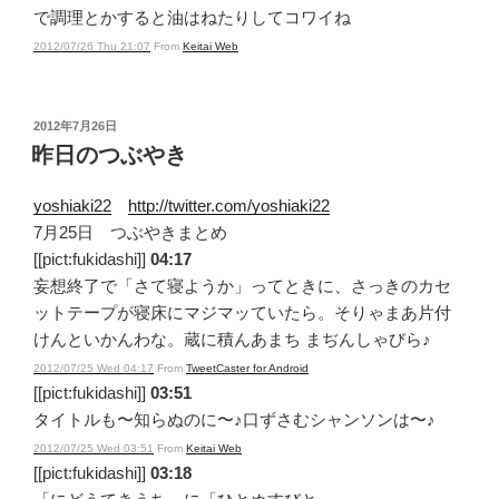
で調理とかすると油はねたりしてコワイね
2012/07/26 Thu 21:07
From
Keitai Web
投
2012年7月26日
稿
昨日のつぶやき
日:
yoshiaki22
http://twitter.com/yoshiaki22
7月25日 つぶやきまとめ
[[pict:fukidashi]]
04:17
妄想終了で「さて寝ようか」ってときに、さっきのカセ
ットテープが寝床にマジマッていたら。そりゃまあ片付
けんといかんわな。蔵に積んあまち まぢんしゃびら♪
2012/07/25 Wed 04:17
From
TweetCaster for Android
[[pict:fukidashi]]
03:51
タイトルも〜知らぬのに〜♪口ずさむシャンソンは〜♪
2012/07/25 Wed 03:51
From
Keitai Web
[[pict:fukidashi]]
03:18