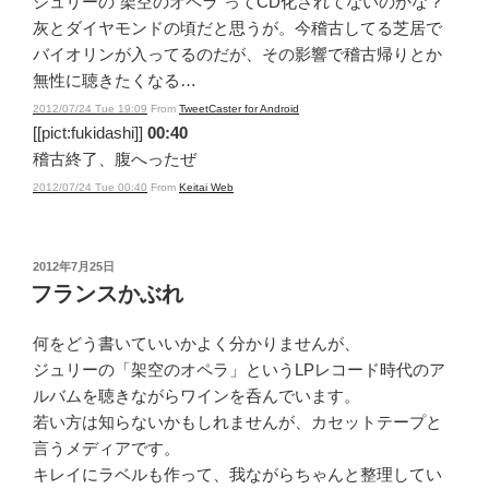
ジュリーの“架空のオペラ”ってCD化されてないのかな？
灰とダイヤモンドの頃だと思うが。今稽古してる芝居で
バイオリンが入ってるのだが、その影響で稽古帰りとか
無性に聴きたくなる…
2012/07/24 Tue 19:09
From
TweetCaster for Android
[[pict:fukidashi]]
00:40
稽古終了、腹へったぜ
2012/07/24 Tue 00:40
From
Keitai Web
投
2012年7月25日
稿
フランスかぶれ
日:
何をどう書いていいかよく分かりませんが、
ジュリーの「架空のオペラ」というLPレコード時代のア
ルバムを聴きながらワインを呑んでいます。
若い方は知らないかもしれませんが、カセットテープと
言うメディアです。
キレイにラベルも作って、我ながらちゃんと整理してい