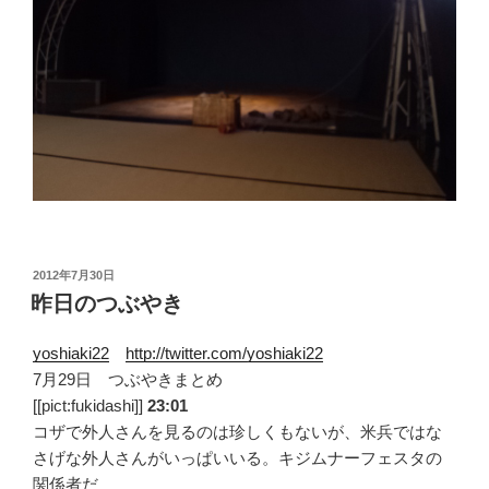
投
2012年7月30日
稿
昨日のつぶやき
日:
yoshiaki22
http://twitter.com/yoshiaki22
7月29日 つぶやきまとめ
[[pict:fukidashi]]
23:01
コザで外人さんを見るのは珍しくもないが、米兵ではな
さげな外人さんがいっぱいいる。キジムナーフェスタの
関係者だ