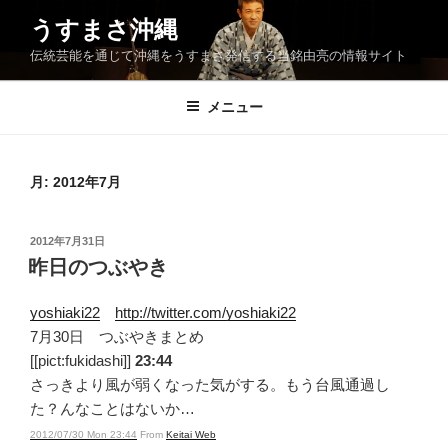
コ
うすまさ沖縄
ン
伝統芸能を通じて沖縄をうすまさ発信する当銘由亮の情報サイト
テ
ン
ツ
メニュー
へ
ス
キ
月:
2012年7月
ッ
プ
投
2012年7月31日
稿
昨日のつぶやき
日:
yoshiaki22
http://twitter.com/yoshiaki22
7月30日 つぶやきまとめ
[[pict:fukidashi]]
23:44
さっきより風が弱くなった気がする。もう台風通過し
た？んなことはないか…
2012/07/30 Mon 23:44
From
Keitai Web