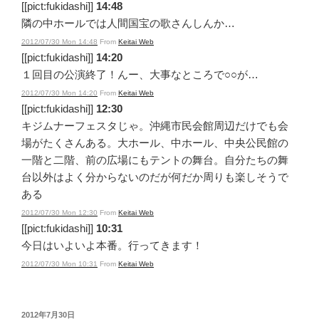
[[pict:fukidashi]]
14:48
隣の中ホールでは人間国宝の歌さんしんか…
2012/07/30 Mon 14:48
From
Keitai Web
[[pict:fukidashi]]
14:20
１回目の公演終了！んー、大事なところで○○が…
2012/07/30 Mon 14:20
From
Keitai Web
[[pict:fukidashi]]
12:30
キジムナーフェスタじゃ。沖縄市民会館周辺だけでも会
場がたくさんある。大ホール、中ホール、中央公民館の
一階と二階、前の広場にもテントの舞台。自分たちの舞
台以外はよく分からないのだが何だか周りも楽しそうで
ある
2012/07/30 Mon 12:30
From
Keitai Web
[[pict:fukidashi]]
10:31
今日はいよいよ本番。行ってきます！
2012/07/30 Mon 10:31
From
Keitai Web
投
2012年7月30日