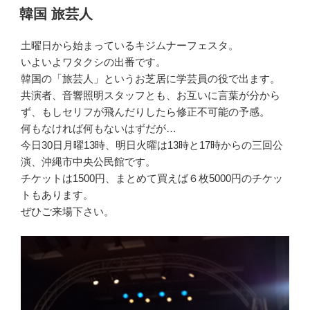
稿
韓国 旅芸人
日:
土曜日から始まっているキジムナーフェスタ。
いよいよワタクシの出番です。
韓国の「旅芸人」というお芝居に学芸員の役で出ます。
共演者、音響照明スタッフとも、お互いに言葉が分から
ず、もしセリフが飛んだりしたら修正不可能の予感。
何もなければ何もないはずだが…
今日30日月曜13時、明日火曜は13時と17時からの三回公
演、沖縄市中央公民館です。
チケットは1500円、まとめて買えば６枚5000円のチケッ
トもあります。
ぜひご来場下さい。