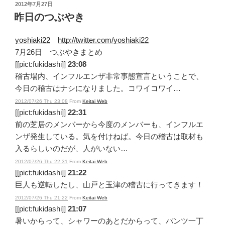
投
2012年7月27日
稿
昨日のつぶやき
日:
yoshiaki22
http://twitter.com/yoshiaki22
7月26日 つぶやきまとめ
[[pict:fukidashi]]
23:08
稽古場内、インフルエンザ非常事態宣言ということで、
今日の稽古はナシになりました。コワイコワイ…
2012/07/26 Thu 23:08
From
Keitai Web
[[pict:fukidashi]]
22:31
前の芝居のメンバーから今度のメンバーも、インフルエ
ンザ発生している。気を付けねば。今日の稽古は取材も
入るらしいのだが、人がいない…
2012/07/26 Thu 22:31
From
Keitai Web
[[pict:fukidashi]]
21:22
巨人も逆転したし、山戸と玉津の稽古に行ってきます！
2012/07/26 Thu 21:22
From
Keitai Web
[[pict:fukidashi]]
21:07
暑いからって、シャワーのあとだからって、パンツ一丁