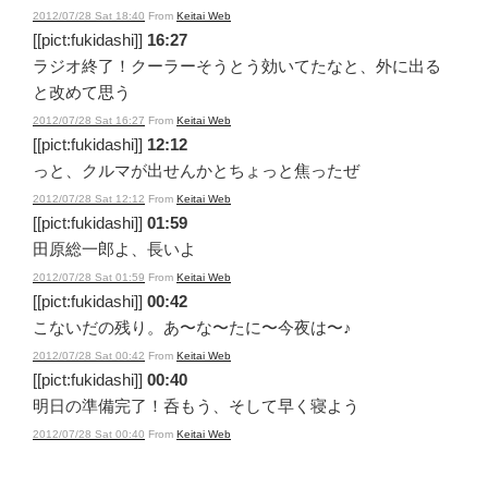
2012/07/28 Sat 18:40
From
Keitai Web
[[pict:fukidashi]]
16:27
ラジオ終了！クーラーそうとう効いてたなと、外に出る
と改めて思う
2012/07/28 Sat 16:27
From
Keitai Web
[[pict:fukidashi]]
12:12
っと、クルマが出せんかとちょっと焦ったぜ
2012/07/28 Sat 12:12
From
Keitai Web
[[pict:fukidashi]]
01:59
田原総一郎よ、長いよ
2012/07/28 Sat 01:59
From
Keitai Web
[[pict:fukidashi]]
00:42
こないだの残り。あ〜な〜たに〜今夜は〜♪
2012/07/28 Sat 00:42
From
Keitai Web
[[pict:fukidashi]]
00:40
明日の準備完了！呑もう、そして早く寝よう
2012/07/28 Sat 00:40
From
Keitai Web