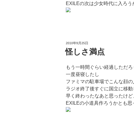
EXILEの次は少女時代に入ろ
投
2010年9月25日
稿
怪しさ満点
日:
もう一時間ぐらい経過しただろ
一度昼寝したし
ファミマの駐車場でこんな顔の
ラジオ終了後すぐに国立に移動
早く終わったなあと思ったけど
EXILEの小道具作ろうかとも