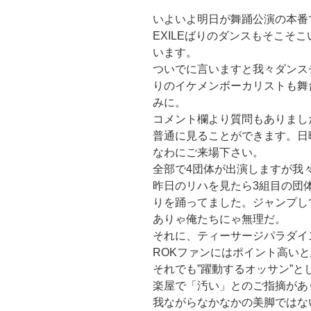
いよいよ明日が舞踊公演の本番
EXILEばりのダンスもそこそ
います。
ついでに言いますと我々ダンスチ
りのイケメンボーカリストも舞
みに。
コメント欄より質問もありまし
普通に見ることができます。日
なわにご来場下さい。
全部で4団体が出演しますが我
昨日のリハを見たら3組目の団体
りを踊ってました。ジャンプし
ありゃ俺たちにゃ無理だ。
それに、ティーサージパラダイ
ROKファンにはポイント高い
それでも”躍動するオッサン”
楽屋で「汚い」とのご指摘があ
我ながらなかなかの美脚ではな