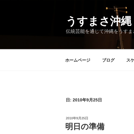
コ
ン
テ
うすまさ沖縄
ン
伝統芸能を通じて沖縄をうすま
ツ
へ
ス
キ
ホームページ
ブログ
ス
ッ
プ
日:
2010年9月25日
投
2010年9月25日
稿
明日の準備
日: