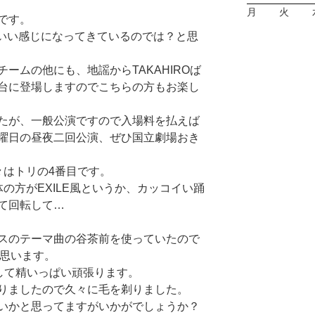
月
火
です。
こいい感じになってきているのでは？と思
ームの他にも、地謡からTAKAHIROば
台に登場しますのでこちらの方もお楽し
たが、一般公演ですので入場料を払えば
曜日の昼夜二回公演、ぜひ国立劇場おき
々はトリの4番目です。
の方がEXILE風というか、カッコイい踊
て回転して…
スのテーマ曲の谷茶前を使っていたので
と思います。
として精いっぱい頑張ります。
りましたので久々に毛を剃りました。
いかと思ってますがいかがでしょうか？