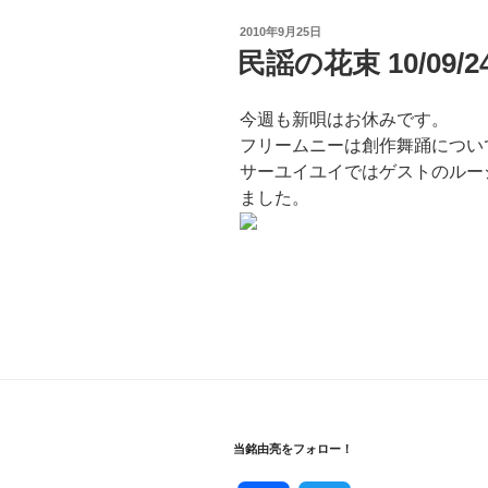
投
2010年9月25日
稿
民謡の花束 10/09/2
日:
今週も新唄はお休みです。
フリームニーは創作舞踊につい
サーユイユイではゲストのルー
ました。
当銘由亮をフォロー！