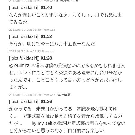
2012/09/30 Sun 01:51
From web
suteteco0713宛
[[pict:fukidashi]]
01:40
なんか悔しいことが多いなあ。ちくしょ、月でも見に出
てみるか
2012/09/30 Sun 01:40
From web
[[pict:fukidashi]]
01:32
そうか、明けて今日は八月十五夜ーなんだ
2012/09/30 Sun 01:32
From web
[[pict:fukidashi]]
01:28
@
243mhz
来週末は僕の公演ないので来るかもしれません
ね。ホントにことごとく公演のある週末には台風来なか
ったんです。ことごとくって言い方もどうかと思いはし
ますが…
2012/09/30 Sun 01:28
From web
243mhz宛
[[pict:fukidashi]]
01:26
かかってる 未来はかかってる 常識を飛び越えてゆ
く… で定式幕を飛び越える様子を昔から想像してるの
だが… by my self の歌詞と定式幕の両方を知ってない
と分からないと思うのだが、自分的には楽しい。