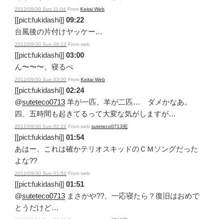
2012/09/30 Sun 11:04
From
Keitai Web
[[pict:fukidashi]]
09:22
台風後の片付けヤッケー…
2012/09/30 Sun 09:22
From web
[[pict:fukidashi]]
03:00
ん〜〜〜、寝るべ
2012/09/30 Sun 03:00
From
Keitai Web
[[pict:fukidashi]]
02:24
@
suteteco0713
羊が一匹、羊が二匹… ダメかなあ。
四、五時間も起きてるって大変な気がしますが…
2012/09/30 Sun 02:24
From web
suteteco0713宛
[[pict:fukidashi]]
01:54
あはー、これは確かテリオスキッドのＣＭソングだった
よな??
2012/09/30 Sun 01:54
From web
[[pict:fukidashi]]
01:51
@
suteteco0713
まさかや??、一応寝たら？復旧はおめで
とうだけど…