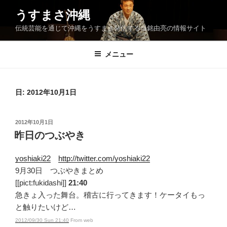
コ
うすまさ沖縄
ン
伝統芸能を通じて沖縄をうすまさ発信する当銘由亮の情報サイト
テ
ン
ツ
メニュー
へ
ス
キ
日:
2012年10月1日
ッ
プ
投
2012年10月1日
稿
昨日のつぶやき
日:
yoshiaki22
http://twitter.com/yoshiaki22
9月30日 つぶやきまとめ
[[pict:fukidashi]]
21:40
急きょ入った舞台。稽古に行ってきます！ケータイもっ
と触りたいけど…
2012/09/30 Sun 21:40
From web