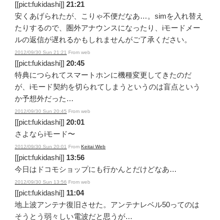
[[pict:fukidashi]]
21:21
安くあげられたが、こりゃ不便だなあ…。simを入れ替え
たりするので、圏外アナウンスになったり、iモードメー
ルの返信が遅れるかもしれませんがご了承ください。
2012/09/30 Sun 21:21
From web
[[pict:fukidashi]]
20:45
特典につられてスマートホンに機種変更してきたのだ
が、iモード契約を切られてしまうというのは盲点という
か予想外だった…
2012/09/30 Sun 20:45
From web
[[pict:fukidashi]]
20:01
さよならiモード〜
2012/09/30 Sun 20:01
From
Keitai Web
[[pict:fukidashi]]
13:56
今日はドコモショップにも行かんとだけどなあ…
2012/09/30 Sun 13:56
From web
[[pict:fukidashi]]
11:04
地上波アンテナ復旧させた。アンテナレベル50ってのは
そうとう弱々しい電波だと思うが…