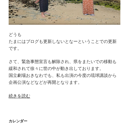
どうも
たまにはブログも更新しないとなーということでの更新
です。
さて、緊急事態宣言も解除され、県をまたいでの移動も
緩和されて徐々に世の中が動き出しております。
国立劇場おきなわでも、私も出演の今度の琉球講談から
企画公演などなどが再開となります。
“YouTube
続きを読む
動
画”
の
カレンダー