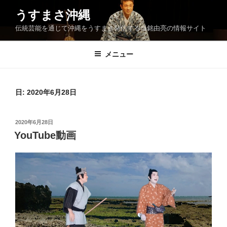
コ
うすまさ沖縄
ン
伝統芸能を通じて沖縄をうすまさ発信する当銘由亮の情報サイト
テ
ン
ツ
メニュー
へ
ス
キ
日:
2020年6月28日
ッ
プ
投
2020年6月28日
稿
YouTube動画
日: