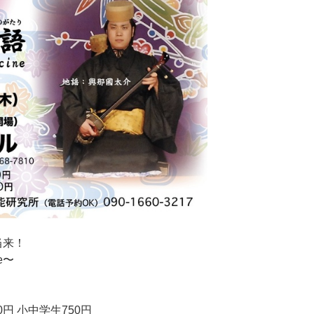
当来！
e〜
30円 小中学生750円