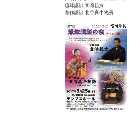
琉球講談 宜湾親方
創作講談 北谷真牛物語