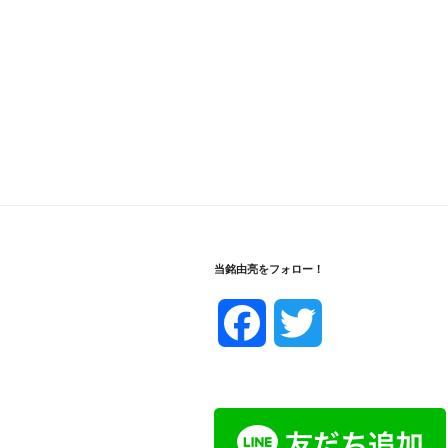
当銘由亮をフォロー！
F
T
a
w
c
i