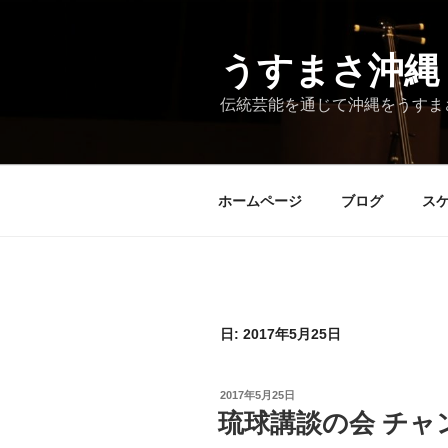
コ
ン
テ
うすまさ沖縄
ン
伝統芸能を通じて沖縄をうすま
ツ
へ
ス
キ
ホームページ
ブログ
ス
ッ
プ
日:
2017年5月25日
投
2017年5月25日
稿
琉球講談の会 チャ
日: