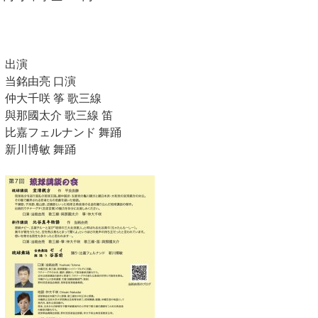
出演
当銘由亮 口演
仲大千咲 筝 歌三線
與那國太介 歌三線 笛
比嘉フェルナンド 舞踊
新川博敏 舞踊