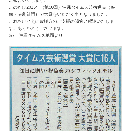
ご報告いたします。
談
このたび2015年（第50回）沖縄タイムス芸術選賞（映
終
像・演劇部門）で大賞をいただく事となりました。
了”
これもひとえに皆様方のご支援の賜物と感謝いたしま
の
す。ありがとうございます。
2/7 沖縄タイムス紙面より