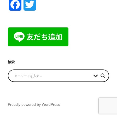
F
T
a
w
c
i
e
t
b
t
検索
o
e
o
r
k
Proudly powered by WordPress