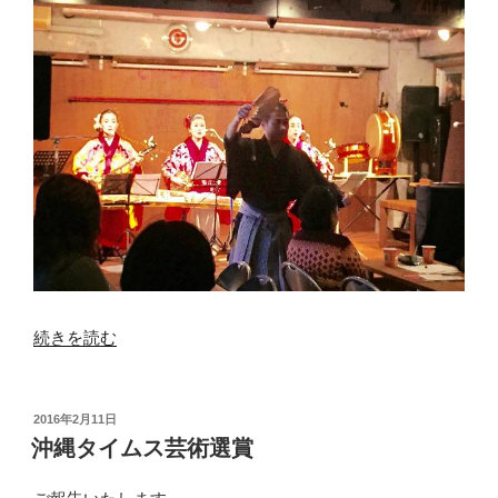
“バ
続きを読む
レ
ン
タ
投
2016年2月11日
稿
イ
沖縄タイムス芸術選賞
日:
ン
講