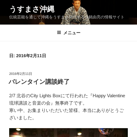
コ
うすまさ沖縄
ン
伝統芸能を通じて沖縄をうすまさ発信する当銘由亮の情報サイト
テ
ン
ツ
メニュー
へ
ス
キ
日:
2016年2月11日
ッ
プ
投
2016年2月11日
稿
バレンタイン講談終了
日:
2/7 北谷のCity Lights Boxにて行われた『Happy Valentine
琉球講談と音楽の会』無事終了です。
寒い中、お集まりいただいた皆様、本当にありがとうご
ざいました。