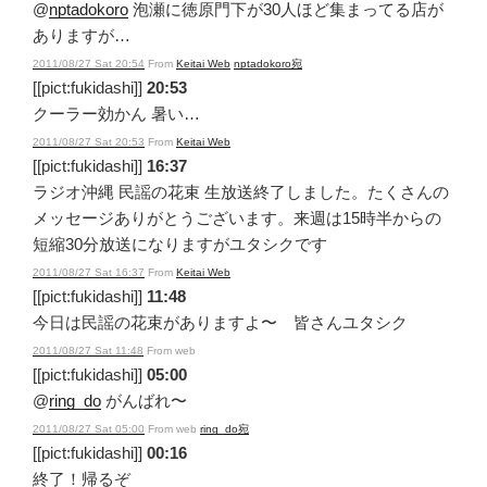
@
nptadokoro
泡瀬に徳原門下が30人ほど集まってる店が
ありますが…
2011/08/27 Sat 20:54
From
Keitai Web
nptadokoro宛
[[pict:fukidashi]]
20:53
クーラー効かん 暑い…
2011/08/27 Sat 20:53
From
Keitai Web
[[pict:fukidashi]]
16:37
ラジオ沖縄 民謡の花束 生放送終了しました。たくさんの
メッセージありがとうございます。来週は15時半からの
短縮30分放送になりますがユタシクです
2011/08/27 Sat 16:37
From
Keitai Web
[[pict:fukidashi]]
11:48
今日は民謡の花束がありますよ〜 皆さんユタシク
2011/08/27 Sat 11:48
From web
[[pict:fukidashi]]
05:00
@
ring_do
がんばれ〜
2011/08/27 Sat 05:00
From web
ring_do宛
[[pict:fukidashi]]
00:16
終了！帰るぞ