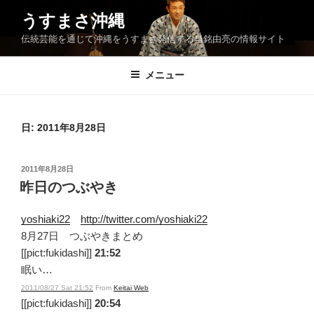
コ
うすまさ沖縄
ン
伝統芸能を通じて沖縄をうすまさ発信する当銘由亮の情報サイト
テ
ン
ツ
メニュー
へ
ス
キ
日:
2011年8月28日
ッ
プ
投
2011年8月28日
稿
昨日のつぶやき
日:
yoshiaki22
http://twitter.com/yoshiaki22
8月27日 つぶやきまとめ
[[pict:fukidashi]]
21:52
眠い…
2011/08/27 Sat 21:52
From
Keitai Web
[[pict:fukidashi]]
20:54