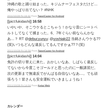
沖縄の歌と踊り始まった。キジムナーフェスタだけど…
俺やっぱり出てない？ #NHK
2011/10/28 Fri 19:32
From
TweetCaster for Android
[[pict:fukidashi]]
16:58
いやいや、そこウケるとこちゃう！かなり昔にシートベ
ルトしてなくて捕まった。6、7年ぐらい前ならんかな
あ…？ RT @
debucyunyu
: @
yoshiaki22
当銘さんウケる??
(笑)いつもどんな違反してるんですかぁ??？(笑)
2011/10/28 Fri 16:58
From
TweetCaster for Android
[[pict:fukidashi]]
14:04
免許の切り替えに来た。おかしいなあ、しばらく違反し
てないから今度こそゴールドと思ったのに一般講習だ。
次の更新まで無違反でがんばる自信ないなあ…。でも頑
張ろう！皆さんも安全運転でいきましょうね！
2011/10/28 Fri 14:04
From
Keitai Web
カレンダー