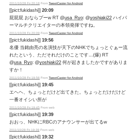
2011/10/28 Fri 20:18
From
TweetCaster for Android
[[pict:fukidashi]]
20:09
屁屁屁 おならプーw RT @
usa_Ryo
: @
yoshiaki22
ハイパ
ーマルチクリエイターの本領発揮ですね。
2011/10/28 Fri 20:09
From
TweetCaster for Android
[[pict:fukidashi]]
19:56
名優 当銘由亮の名演技が天下のNHKでちょっとぐぁー流
れたという、ただそれだけのことです…(爆) RT
@
usa_Ryo
: @
yoshiaki22
何が起きましたかですがありま
すか！
2011/10/28 Fri 19:56
From
TweetCaster for Android
[[pict:fukidashi]]
19:45
エヘヘ、ちょっとだけど出てきた。ちょっとだけだけど
一番オイシい所が
2011/10/28 Fri 19:45
From web
[[pict:fukidashi]]
19:39
おおっ、NHKにRBCのアナウンサーが出てるw
2011/10/28 Fri 19:39
From web
[[pict:fukidashi]]
19:32