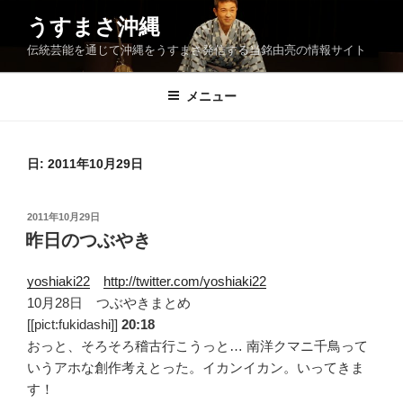
コ
うすまさ沖縄
ン
伝統芸能を通じて沖縄をうすまさ発信する当銘由亮の情報サイト
テ
ン
ツ
メニュー
へ
ス
キ
日:
2011年10月29日
ッ
プ
投
2011年10月29日
稿
昨日のつぶやき
日:
yoshiaki22
http://twitter.com/yoshiaki22
10月28日 つぶやきまとめ
[[pict:fukidashi]]
20:18
おっと、そろそろ稽古行こうっと… 南洋クマニ千鳥って
いうアホな創作考えとった。イカンイカン。いってきま
す！