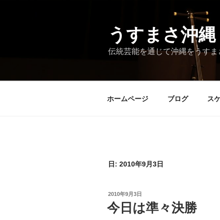
コ
ン
テ
うすまさ沖縄
ン
伝統芸能を通じて沖縄をうすま
ツ
へ
ス
キ
ホームページ
ブログ
ス
ッ
プ
日:
2010年9月3日
投
2010年9月3日
稿
今日は準々決勝
日: