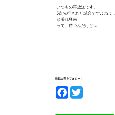
いつもの再放送です。
5点先行された試合ですよねえ
頑張れ興南！
って、勝つんだけど…
当銘由亮をフォロー！
F
T
a
w