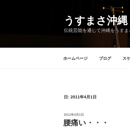
コ
ン
テ
うすまさ沖縄
ン
伝統芸能を通じて沖縄をうすま
ツ
へ
ス
キ
ホームページ
ブログ
ス
ッ
プ
日:
2011年4月1日
投
2011年4月1日
稿
腰痛い・・・
日: