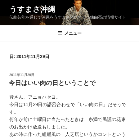
コ
うすまさ沖縄
ン
伝統芸能を通じて沖縄をうすまさ発信する当銘由亮の情報サイト
テ
ン
ツ
メニュー
へ
ス
キ
日:
2011年11月29日
ッ
プ
投
2011年11月29日
稿
今日はいい肉の日ということで
日:
皆さん、アニョハセヨ。
今日は11月29日の語呂合わせで「いい肉の日」だそうで
す。
何年か前に土曜日に当たったときは、糸満で民謡の花束
のお出かけ放送もしました。
あの時に作った組踊風の一人芝居というかコントという