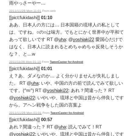
雨やっさーやー…
2011/11/28 Mon 11:01
From web
[[pict:fukidashi]]
01:10
ああ、日本人の方には… 日本国籍の琉球人の私として
は、ですね。○の○は味方。でもとにかく世界中が平和て
あって欲しいです RT @
uha
: @
yoshiaki22
愛国心だけで
はなく、日本人に読まれるとめちゃめちゃ反発しそうか
な？、と…w
2011/11/28 Mon 01:10
From
TweetCaster for Android
[[pict:fukidashi]]
01:01
え？あ、ダメなのか… よく分かりませんが失礼しまし
た。 RT @
uha
: いや、中国の方の前で読んでみて欲しい
です。(^m^) RT @
yoshiaki22
: あれ？間違った？ RT
@
yoshiaki22
: いやいや、琉球と中国は昔から仲良しです
から。アヘン戦争をした国の言葉よ
2011/11/28 Mon 01:01
From
TweetCaster for Android
[[pict:fukidashi]]
00:57
あれ？間違った？ RT @
uha
: 読んでみて！RT
@
yoshiaki22
: いやいや、琉球と中国は昔から仲良しです