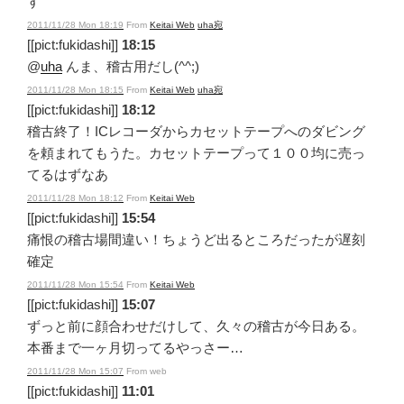
す
2011/11/28 Mon 18:19
From
Keitai Web
uha宛
[[pict:fukidashi]]
18:15
@
uha
んま、稽古用だし(^^;)
2011/11/28 Mon 18:15
From
Keitai Web
uha宛
[[pict:fukidashi]]
18:12
稽古終了！ICレコーダからカセットテープへのダビング
を頼まれてもうた。カセットテープって１００均に売っ
てるはずなあ
2011/11/28 Mon 18:12
From
Keitai Web
[[pict:fukidashi]]
15:54
痛恨の稽古場間違い！ちょうど出るところだったが遅刻
確定
2011/11/28 Mon 15:54
From
Keitai Web
[[pict:fukidashi]]
15:07
ずっと前に顔合わせだけして、久々の稽古が今日ある。
本番まで一ヶ月切ってるやっさー…
2011/11/28 Mon 15:07
From web
[[pict:fukidashi]]
11:01