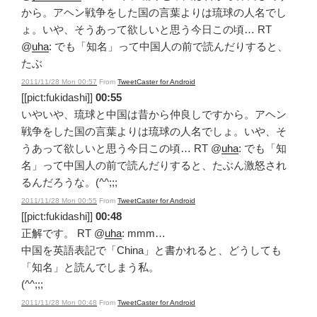
から。アヘン戦争をした国の言葉よりは琉球の人名でし
ょ。いや、そうあって欲しいと思う今日この頃… RT
@
uha
: でも「知名」って中国人の前で読んだりすると、
たぶ
2011/11/28 Mon 00:57
From
TweetCaster for Android
[[pict:fukidashi]]
00:55
いやいや、琉球と中国は昔から仲良しですから。アヘン
戦争をした国の言葉よりは琉球の人名でしょ。いや、そ
うあって欲しいと思う今日この頃… RT @
uha
: でも「知
名」って中国人の前で読んだりすると、たぶん激怒され
るんだろうな。(^^;;;
2011/11/28 Mon 00:55
From
TweetCaster for Android
[[pict:fukidashi]]
00:48
正解です。 RT @
uha
: mmm…
中国を英語表記で「China」と書かれると、どうしても
「知名」と読んでしまう私。
(^^;;;
2011/11/28 Mon 00:48
From
TweetCaster for Android