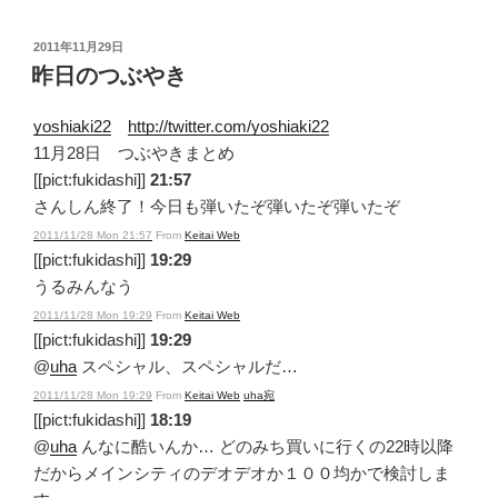
投
2011年11月29日
稿
昨日のつぶやき
日:
yoshiaki22
http://twitter.com/yoshiaki22
11月28日 つぶやきまとめ
[[pict:fukidashi]]
21:57
さんしん終了！今日も弾いたぞ弾いたぞ弾いたぞ
2011/11/28 Mon 21:57
From
Keitai Web
[[pict:fukidashi]]
19:29
うるみんなう
2011/11/28 Mon 19:29
From
Keitai Web
[[pict:fukidashi]]
19:29
@
uha
スペシャル、スペシャルだ…
2011/11/28 Mon 19:29
From
Keitai Web
uha宛
[[pict:fukidashi]]
18:19
@
uha
んなに酷いんか… どのみち買いに行くの22時以降
だからメインシティのデオデオか１００均かで検討しま