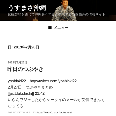
コ
うすまさ沖縄
ン
伝統芸能を通じて沖縄をうすまさ発信する当銘由亮の情報サイト
テ
ン
ツ
メニュー
へ
ス
キ
日:
2013年2月28日
ッ
プ
投
2013年2月28日
稿
昨日のつぶやき
日:
yoshiaki22
http://twitter.com/yoshiaki22
2月27日 つぶやきまとめ
[[pict:fukidashi]]
21:42
いらんワジャしたからケータイのメールが受信できんく
なってる
2013/02/27 Wed 21:42
From
TweetCaster for Android