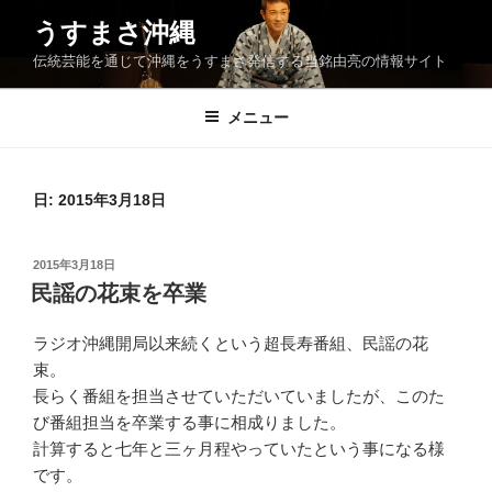
コ
うすまさ沖縄
ン
伝統芸能を通じて沖縄をうすまさ発信する当銘由亮の情報サイト
テ
ン
ツ
メニュー
へ
ス
キ
日:
2015年3月18日
ッ
プ
投
2015年3月18日
稿
民謡の花束を卒業
日:
ラジオ沖縄開局以来続くという超長寿番組、民謡の花
束。
長らく番組を担当させていただいていましたが、このた
び番組担当を卒業する事に相成りました。
計算すると七年と三ヶ月程やっていたという事になる様
です。