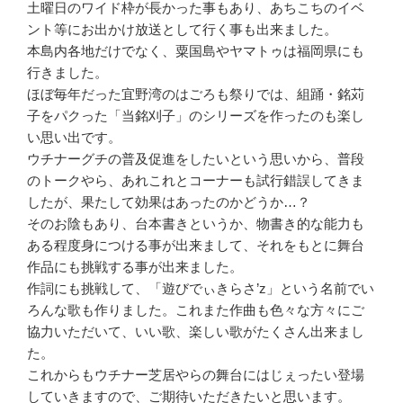
土曜日のワイド枠が長かった事もあり、あちこちのイベ
ント等にお出かけ放送として行く事も出来ました。
本島内各地だけでなく、粟国島やヤマトゥは福岡県にも
行きました。
ほぼ毎年だった宜野湾のはごろも祭りでは、組踊・銘苅
子をパクった「当銘刈子」のシリーズを作ったのも楽し
い思い出です。
ウチナーグチの普及促進をしたいという思いから、普段
のトークやら、あれこれとコーナーも試行錯誤してきま
したが、果たして効果はあったのかどうか…？
そのお陰もあり、台本書きというか、物書き的な能力も
ある程度身につける事が出来まして、それをもとに舞台
作品にも挑戦する事が出来ました。
作詞にも挑戦して、「遊びでぃきらさ’z」という名前でい
ろんな歌も作りました。これまた作曲も色々な方々にご
協力いただいて、いい歌、楽しい歌がたくさん出来まし
た。
これからもウチナー芝居やらの舞台にはじぇったい登場
していきますので、ご期待いただきたいと思います。