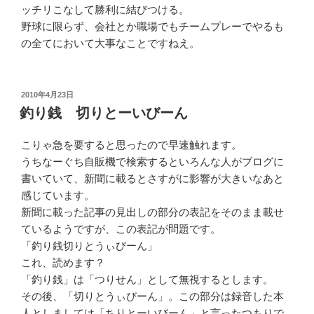
ッチリこなして勝利に結びつける。
野球に限らず、会社とか職場でもチームプレーでやるも
の全てにおいて大事なことですねえ。
投
2010年4月23日
稿
釣り銭 切りとーいびーん
日:
こりゃ急を要すると思ったので早速触れます。
うちなーぐち自販機で検索するといろんな人がブログに
書いていて、新聞に載るとさすがに影響が大きいなあと
感じています。
新聞に載った記事の見出しの部分の表記をそのまま載せ
ているようですが、この表記が問題です。
「釣り銭切りとうぃびーん」
これ、読めます？
「釣り銭」は「つりせん」として無視するとします。
その後、「切りとうぃびーん」。この部分は録音した本
人としましては「ちりとーいびーん」と言ったつもりで