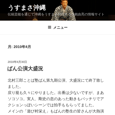
コ
うすまさ沖縄
ン
伝統芸能を通じて沖縄をうすまさ発信する当銘由亮の情報サイト
テ
ン
ツ
メニュー
へ
ス
キ
月:
2010年4月
ッ
プ
投
2010年4月30日
稿
ばん公演大盛況
日:
北村三郎ことば塾ばん第九期公演、大盛況にて終了致し
ました。
戻り籠も久々にやりました。出番は少ないですが、まあ
ソコソコ。実人、剛史の息のあった動きもバッチリでア
クションっぽいシーンでは拍手ももらってました。
メインの「遊び村栄え」もばんの塾生の皆さんが大熱演