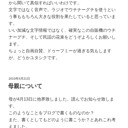
から聞いて真似すればいいわけです。
文字ではなく音声で。ラジオでウチナーグチを使うとい
う事ももちろん大きな役割を果たしていると思っていま
す。
いい加減な文字情報ではなく、確実なこの自販機のウチ
ナーグチ、そして民謡の花束をどうぞよろしくお願いし
ます。
ちょっと自画自賛、ドゥーフミーが過ぎる気もします
が、どうかユタシクです。
投
2010年4月21日
稿
母親について
日:
母が4月13日に他界致しました。謹んでお知らせ致しま
す。
このようなことをブログで書くものなのか？
また、書くとしてもどのように書こうか？とあれこれ考
えました。