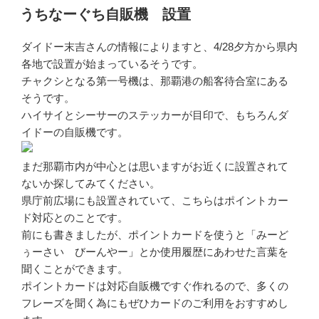
稿
うちなーぐち自販機 設置
日:
ダイドー末吉さんの情報によりますと、4/28夕方から県内
各地で設置が始まっているそうです。
チャクシとなる第一号機は、那覇港の船客待合室にある
そうです。
ハイサイとシーサーのステッカーが目印で、もちろんダ
イドーの自販機です。
まだ那覇市内が中心とは思いますがお近くに設置されて
ないか探してみてください。
県庁前広場にも設置されていて、こちらはポイントカー
ド対応とのことです。
前にも書きましたが、ポイントカードを使うと「みーど
ぅーさい びーんやー」とか使用履歴にあわせた言葉を
聞くことができます。
ポイントカードは対応自販機ですぐ作れるので、多くの
フレーズを聞く為にもぜひカードのご利用をおすすめし