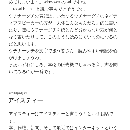
めてしまいます。windows の wi ですね。
to wi bi i n と読む事もできそうです。
ウチナーグチの表記は、いわゆるウチナーグチのネイテ
ィブスピーカーの方が「大体こんなもんだろ」的に書い
たり、逆にウチナーグチをほとんど分からない方が何と
なく書いたりして、このような読みにくいものになるの
だと思います。
ウチナーグチを文字で扱う皆さん、読みやすい表記を心
がけましょうね。
まあいずれにしろ、本物の販売機でしゃべる音、声を聞
いてみるのが一番です。
投
2010年4月22日
稿
アイスティー
日:
アイスティーはアイスティーと書こう！というお話で
す。
本、雑誌、新聞、そして最近ではインターネットという