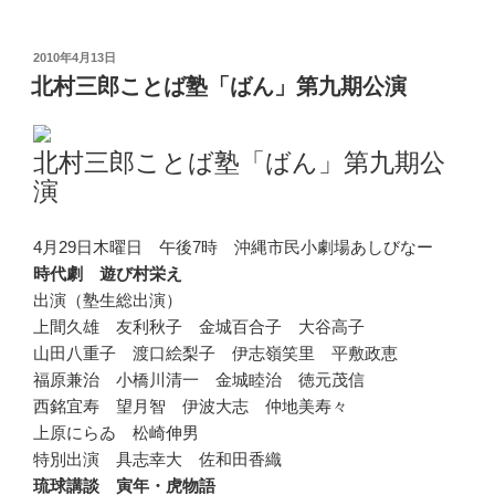
投
2010年4月13日
稿
北村三郎ことば塾「ばん」第九期公演
日:
北村三郎ことば塾「ばん」第九期公
演
4月29日木曜日 午後7時 沖縄市民小劇場あしびなー
時代劇 遊び村栄え
出演（塾生総出演）
上間久雄 友利秋子 金城百合子 大谷高子
山田八重子 渡口絵梨子 伊志嶺笑里 平敷政恵
福原兼治 小橋川清一 金城睦治 徳元茂信
西銘宜寿 望月智 伊波大志 仲地美寿々
上原にらゐ 松崎伸男
特別出演 具志幸大 佐和田香織
琉球講談 寅年・虎物語