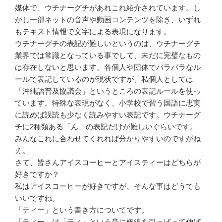
媒体で、ウチナーグチがあれこれ紹介されています。し
かし一部ネットの音声や動画コンテンツを除き、いずれ
もテキスト情報で文字による表現になります。
ウチナーグチの表記が難しいというのは、ウチナーグチ
業界では常識となっている事でして、未だに完璧なもの
は存在しないと思います。各個人や団体でバラバラなル
ールで表記しているのが現状ですが、私個人としては
「沖縄語普及協議会」というところの表記ルールを使っ
ています。特殊な表現がなく、小学校で習う国語に忠実
に読めば誤読も少なく読みやすい表記です。ウチナーグ
チに2種類ある「ん」の表記だけが難しいぐらいです。
みんなこれに合わせてくれれば分かりやすいのですがね
え。
さて、皆さんアイスコーヒーとアイスティーはどちらが
好きですか？
私はアイスコーヒーが好きですが、そんな事はどうでも
いいですね。
「ティー」という書き方についてです。
「ティー」は「ティ」という音に棒線を引っぱって伸ば