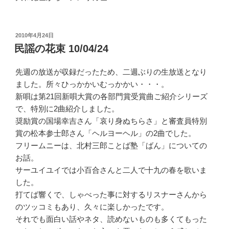
投
2010年4月24日
稿
民謡の花束 10/04/24
日:
先週の放送が収録だったため、二週ぶりの生放送となり
ました。所々ひっかかいむっかかい・・・。
新唄は第21回新唄大賞の各部門賞受賞曲ご紹介シリーズ
で、特別に2曲紹介しました。
奨励賞の国場幸吉さん「哀り身ぬちらさ」と審査員特別
賞の松本参士郎さん「ヘルヨーヘル」の2曲でした。
フリームニーは、北村三郎ことば塾「ばん」についての
お話。
サーユイユイでは小百合さんと二人で十九の春を歌いま
した。
打てば響くで、しゃべった事に対するリスナーさんから
のツッコミもあり、久々に楽しかったです。
それでも面白い話やネタ、読めないものも多くてもった