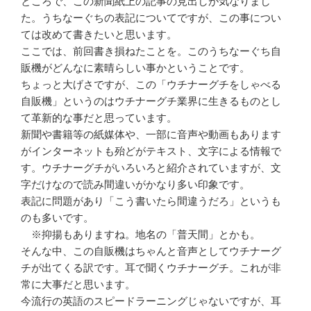
ところで、この新聞紙上の記事の見出しが気なりまし
た。うちなーぐちの表記についてですが、この事につい
ては改めて書きたいと思います。
ここでは、前回書き損ねたことを。このうちなーぐち自
販機がどんなに素晴らしい事かということです。
ちょっと大げさですが、この「ウチナーグチをしゃべる
自販機」というのはウチナーグチ業界に生きるものとし
て革新的な事だと思っています。
新聞や書籍等の紙媒体や、一部に音声や動画もあります
がインターネットも殆どがテキスト、文字による情報で
す。ウチナーグチがいろいろと紹介されていますが、文
字だけなので読み間違いがかなり多い印象です。
表記に問題があり「こう書いたら間違うだろ」というも
のも多いです。
※抑揚もありますね。地名の「普天間」とかも。
そんな中、この自販機はちゃんと音声としてウチナーグ
チが出てくる訳です。耳で聞くウチナーグチ。これが非
常に大事だと思います。
今流行の英語のスピードラーニングじゃないですが、耳