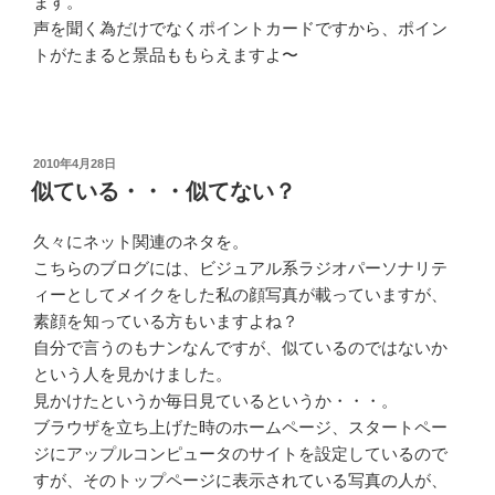
ます。
声を聞く為だけでなくポイントカードですから、ポイン
トがたまると景品ももらえますよ〜
投
2010年4月28日
稿
似ている・・・似てない？
日:
久々にネット関連のネタを。
こちらのブログには、ビジュアル系ラジオパーソナリテ
ィーとしてメイクをした私の顔写真が載っていますが、
素顔を知っている方もいますよね？
自分で言うのもナンなんですが、似ているのではないか
という人を見かけました。
見かけたというか毎日見ているというか・・・。
ブラウザを立ち上げた時のホームページ、スタートペー
ジにアップルコンピュータのサイトを設定しているので
すが、そのトップページに表示されている写真の人が、