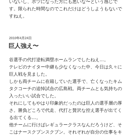
いないし、ボツになった方にも悪いな〜という感じで
す。限られた時間なのでこれだけはどうしようもないで
すねえ。
投
2010年4月24日
稿
巨人強え〜
日:
谷選手の代打逆転満塁ホームランでしたねえ…。
テレビのナイター中継も少なくなった中、今日は久々に
巨人戦を見ました。
しかも両チームに在籍していた選手で、亡くなったキム
タクコーチの追悼試合の広島戦。両チームとも気持ちの
入ったいい試合でした。
それにしてもやはり印象的だったのは巨人の選手層の厚
さ。勝負どころで代走、代打と贅沢な控え選手が出てく
る出てくる…。
他チームに行けばレギュラークラスなんだろうけど、そ
こはナースクブンスクブン。それぞれが自分の仕事をキ