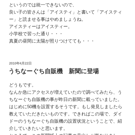
というのでは統一できないので、
良い子の皆さんは「アイスティ」と書いて「アイスティ
ー」と読ませる事はやめましょうね。
アイスティーはアイスティー。
小学校で習った通り・・・
真夏の昼間に太陽が照りつけてても・・・
投
2010年4月22日
稿
うちなーぐち自販機 新聞に登場
日:
どうもです。
なんか急にアクセスが増えていたので調べてみたら、う
ちなーぐち自販機の事が昨日の新聞に載っていました。
はじめに50機を設置するそうです。もし発見しましたら
教えていただきたいものです。できればこの場で、ダイ
ドーのうちなーぐち自販機の設置状況ということで、紹
介していきたいと思います。