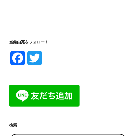
ン
当銘由亮をフォロー！
F
T
a
w
c
i
e
t
b
t
検索
o
e