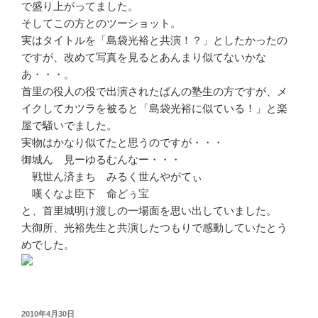
で盛り上がってました。
そしてこの方とのツーショット。
実はタイトルを「島袋光裕と共演！？」としたかったの
ですが、改めて写真を見るとあんまり似てないかな
あ・・・。
首里の役人の役で出演されたばんの塾生の方ですが、メ
イクしてカツラを被ると「島袋光裕に似ている！」と楽
屋で騒いでました。
実物はかなり似てたと思うのですが・・・
御城ん 見ーゆるむんなー・・・
戦世ん済まち みるく世んやがてぃ
嘆くなよ臣下 命どぅ宝
と、首里城明け渡しの一場面を思い出していました。
大御所、光裕先生と共演したつもりで感動していたとう
めでした。
投
2010年4月30日