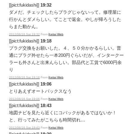
[[pict:fukidashi]]
19:32
ダメだ。チェックしたらプラグじゃないって。修理屋に
行かんとダメらしい。てことで返金。やしが帰ろうした
らまた動かん。
2012/06/16 Sat 19:32
From
Keitai Web
[[pict:fukidashi]]
19:18
プラグ交換をお願いした。４、５０分かかるらしい。普
通にプラグ外せたら一本200円ぐらいだが、インタークー
ラーも外さんと出来んらしい。部品代と工賃で6000円余
り
2012/06/16 Sat 19:18
From
Keitai Web
[[pict:fukidashi]]
19:06
とりあえずオートバックスなう
2012/06/16 Sat 19:06
From
Keitai Web
[[pict:fukidashi]]
18:43
地図ナビを見たら近くにコバックがあるではないか！
と、行ってみたがこちらも時間切れ…
2012/06/16 Sat 18:43
From
Keitai Web