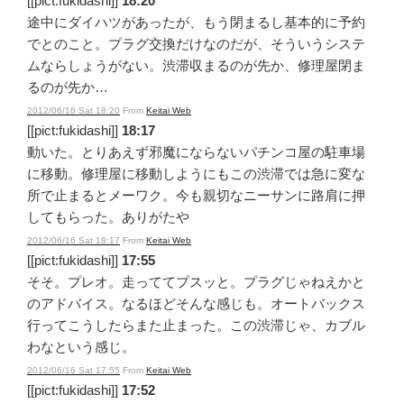
[[pict:fukidashi]]
18:20
途中にダイハツがあったが、もう閉まるし基本的に予約
でとのこと。プラグ交換だけなのだが、そういうシステ
ムならしょうがない。渋滞収まるのが先か、修理屋閉ま
るのが先か…
2012/06/16 Sat 18:20
From
Keitai Web
[[pict:fukidashi]]
18:17
動いた。とりあえず邪魔にならないパチンコ屋の駐車場
に移動。修理屋に移動しようにもこの渋滞では急に変な
所で止まるとメーワク。今も親切なニーサンに路肩に押
してもらった。ありがたや
2012/06/16 Sat 18:17
From
Keitai Web
[[pict:fukidashi]]
17:55
そそ。プレオ。走っててプスッと。プラグじゃねえかと
のアドバイス。なるほどそんな感じも。オートバックス
行ってこうしたらまた止まった。この渋滞じゃ、カブル
わなという感じ。
2012/06/16 Sat 17:55
From
Keitai Web
[[pict:fukidashi]]
17:52