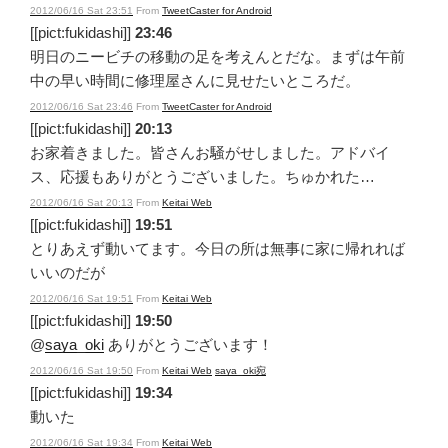
2012/06/16 Sat 23:51
From
TweetCaster for Android
[[pict:fukidashi]]
23:46
明日のニービチの移動の足を考えんとだな。まずは午前
中の早い時間に修理屋さんに見せたいところだ。
2012/06/16 Sat 23:46
From
TweetCaster for Android
[[pict:fukidashi]]
20:13
お家着きました。皆さんお騒がせしました。アドバイ
ス、応援もありがとうございました。ちゅかれた…
2012/06/16 Sat 20:13
From
Keitai Web
[[pict:fukidashi]]
19:51
とりあえず動いてます。今日の所は無事に家に帰れれば
いいのだが
2012/06/16 Sat 19:51
From
Keitai Web
[[pict:fukidashi]]
19:50
@
saya_oki
ありがとうございます！
2012/06/16 Sat 19:50
From
Keitai Web
saya_oki宛
[[pict:fukidashi]]
19:34
動いた
2012/06/16 Sat 19:34
From
Keitai Web