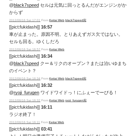
@
black7speed
セルは元気に回っとるんだがエンジンがか
からず
2012/06/16 Sat 17:01
From
Keitai Web
black7speed宛
[[pict:fukidashi]]
16:57
車が止まった。原因不明。とりあえずガス欠ではない。
セルも回る。ゆくしだろ
2012/06/16 Sat 16:57
From
Keitai Web
[[pict:fukidashi]]
16:34
@
black7speed
クー＆リクのオープン？または泊いゆまち
のイベント？
2012/06/16 Sat 16:34
From
Keitai Web
black7speed宛
[[pict:fukidashi]]
16:32
@
ryoji_furugen
ワイドワイドっ！にふぇーでーびる！
2012/06/16 Sat 16:32
From
Keitai Web
ryoji_furugen宛
[[pict:fukidashi]]
16:11
ラジオ終了！
2012/06/16 Sat 16:11
From
Keitai Web
[[pict:fukidashi]]
03:41