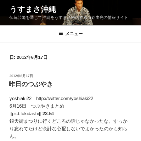
コ
うすまさ沖縄
ン
伝統芸能を通じて沖縄をうすまさ発信する当銘由亮の情報サイト
テ
ン
ツ
メニュー
へ
ス
キ
日:
2012年6月17日
ッ
プ
投
2012年6月17日
稿
昨日のつぶやき
日:
yoshiaki22
http://twitter.com/yoshiaki22
6月16日 つぶやきまとめ
[[pict:fukidashi]]
23:51
銀天街まつりに行くどころの話じゃなかったな。すっか
り忘れてたけど余計な心配しないでよかったのかも知ら
ん。