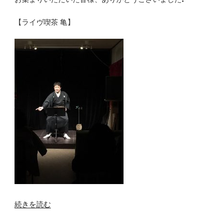
【ライヴ喫茶 亀】
“関
続きを読む
西