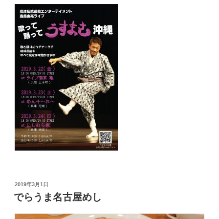
投
2019年3月1日
稿
でらうま名古屋めし
日: