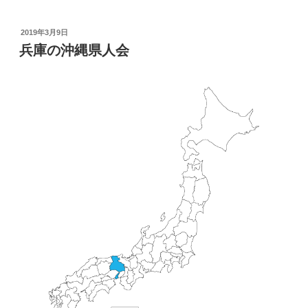
ラ
イ
投
2019年3月9日
稿
ブ
兵庫の沖縄県人会
日:
の
様
子”
の