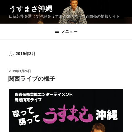
コ
うすまさ沖縄
ン
伝統芸能を通じて沖縄をうすまさ発信する当銘由亮の情報サイト
テ
ン
ツ
メニュー
へ
ス
キ
月:
2019年3月
ッ
プ
投
2019年3月26日
稿
関西ライブの様子
日: