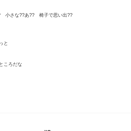
? 小さな??あ?? 椅子で思い出??
っと
ところだな