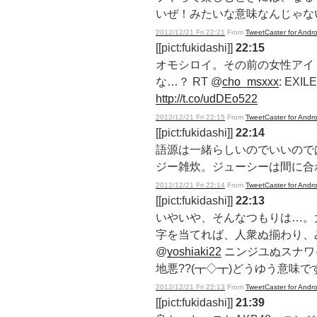
いぜ！みたいな意味なんじゃな
2012/12/21 Fri 22:21
From
TweetCaster for Andro
[[pict:fukidashi]]
22:15
オモシロイ。その前の女性アイ
な…？ RT @
cho_msxxx
: EX
http://t.co/udDEo522
2012/12/21 Fri 22:15
From
TweetCaster for Andro
[[pict:fukidashi]]
22:14
語源は一緒らしいのでいいのでは
ジー雑炊。ジューシーは間に合わな
2012/12/21 Fri 22:14
From
TweetCaster for Andro
[[pict:fukidashi]]
22:13
いやいや、そんなつもりは…。
字を当てれば、人衆ぬ揃わり、み
@
yoshiaki22
ニンジユぬスナワイ
地悪??(┳◇┳)どうゆう意味で
2012/12/21 Fri 22:13
From
TweetCaster for Andro
[[pict:fukidashi]]
21:39