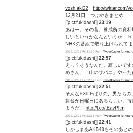
yoshiaki22
http://twitter.com/y
12月21日 つぶやきまとめ
[[pict:fukidashi]]
23:19
あはー。その昔、養成所の資料
しいというかなんというか… RT
NHKの番組で取り上げられて
2012/12/21 Fri 23:19
From
TweetCaster for Andro
[[pict:fukidashi]]
22:57
えっ？そうなんだ。寂しいですね
めさん、「山のサバニ」やった
2012/12/21 Fri 22:57
From
TweetCaster for Andro
[[pict:fukidashi]]
22:51
そんなEXILEばりの、男たち
舞台が日曜日にあるらしい。毎
ようだ。
http://t.co/tEayPftm
2012/12/21 Fri 22:51
From
TweetCaster for Andro
[[pict:fukidashi]]
22:41
しかしまあAKB48もそのあとの