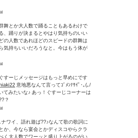
id
群舞とか大人数で踊ることもあるわけで
る、踊りが決まるとやはり気持ちのいい
どの人数であれほどのスピードの群舞は
ら気持ちいいだろうなと。今はもう体が
id
ぐすーじメッセージはもっと早めにです
hiaki22
意地悪なんて言ってｺﾞﾒﾝﾅｻｲﾟ･｡(｡/
聞いてみたいな♪ あっ！ぐすーじコーナーは
?？
id
スナワイ、語れ遊ば??♪なんて歌の歌詞に
とか、今なら宴会とかディスコやらクラ
べく大人数でワーッと盛り上がるのがい