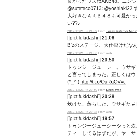
良かったッスねAKB48。ニン
@
suteteco0713
: @
yoshiaki22
大好きなＡＫＢ４８も可愛かった?
い??♪
2012/12/21 Fri 21:39
From
TweetCaster for Andro
[[pict:fukidashi]]
21:06
B’zのステージ、大仕掛けだな
2012/12/21 Fri 21:06
From web
[[pict:fukidashi]]
20:50
トゥンジージューシー。ウサギ
と言ってしまった。正しくはウ
(^_^;)
http://t.co/QuRqQVvc
2012/12/21 Fri 20:50
From
Keitai Web
[[pict:fukidashi]]
20:28
炊けた、蒸らした、ウサギた 
2012/12/21 Fri 20:28
From web
[[pict:fukidashi]]
19:57
トゥンジージューシーやっと炊
ティーしてるはずだが、ヤーサ