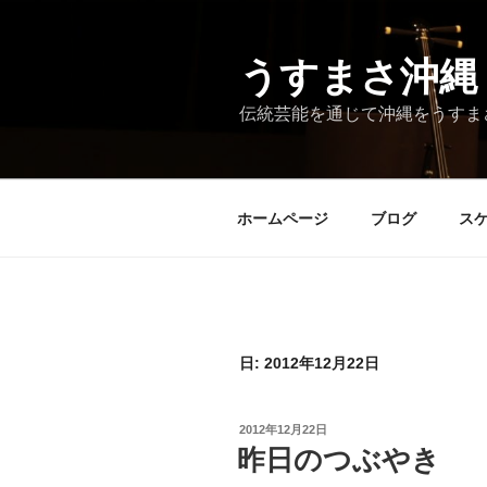
コ
ン
テ
うすまさ沖縄
ン
伝統芸能を通じて沖縄をうすま
ツ
へ
ス
キ
ホームページ
ブログ
ス
ッ
プ
日:
2012年12月22日
投
2012年12月22日
稿
昨日のつぶやき
日: