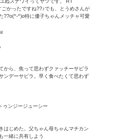
ジユぬスナワイってヤツです。 RT
すごかったですね??♪でも、とうめさんが
?o(^-^)o特に優子ちゃんメッチャ可愛
id
あ
てから、焦って思わずクァッチーサビラ
サンデーサビラ。早く食べたくて思わず
#トゥンジージューシー
きはじめた。父ちゃん母ちゃんマチカン
も一緒に共有しよう