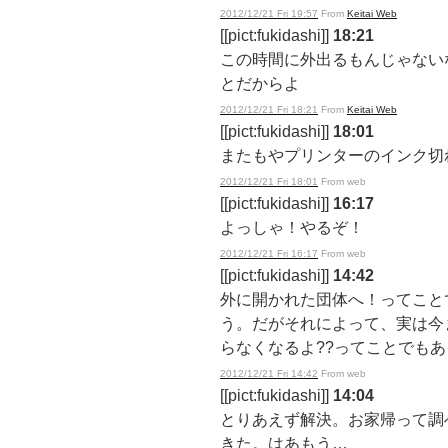
2012/12/21 Fri 19:57
From
Keitai Web
[[pict:fukidashi]]
18:21
この時間に外出るもんじゃない
とだからよ
2012/12/21 Fri 18:21
From
Keitai Web
[[pict:fukidashi]]
18:01
またもやプリンターのインク切
2012/12/21 Fri 18:01
From web
[[pict:fukidashi]]
16:17
よっしゃ！やるぞ！
2012/12/21 Fri 16:17
From web
[[pict:fukidashi]]
14:42
外に開かれた団体へ！ってこと
う。だがそれによって、実は今
らなくなるよ??ってことでも
2012/12/21 Fri 14:42
From web
[[pict:fukidashi]]
14:04
とりあえず解決。お家帰って調
きた。はあもう…