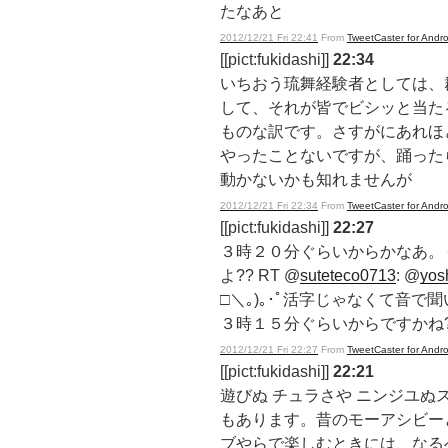
たなあと
2012/12/21 Fri 22:41
From
TweetCaster for Andro
[[pict:fukidashi]]
22:34
いちおう琉舞経験者としては、
して、それが皆でビシッと当た
ものな訳です。さすがにあれほ
やったことないですが、踊った
動かないかも知れませんが
2012/12/21 Fri 22:34
From
TweetCaster for Andro
[[pict:fukidashi]]
22:27
３時２０分ぐらいからかなあ。
よ?? RT @
suteteco0713
: @
yos
□＼｡)｡･ﾟ活字じゃなくて音で
３時１５分ぐらいからですかね?
2012/12/21 Fri 22:27
From
TweetCaster for Andro
[[pict:fukidashi]]
22:21
遊びぬ チュラさや ニンジユぬ
もあります。昔のモーアシビー
ブやらで楽しむときには、なる