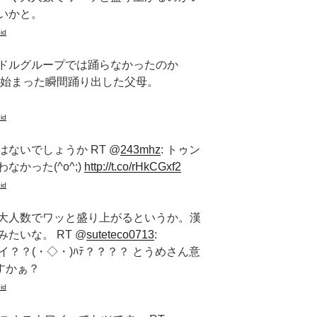
いかと。
id
ドルグループでは踊らなかったのか
ILE始まった瞬間踊り出した父母。
id
ないでしょうか RT @
243mhz
: トゥン
かった(^o^;)
http://t.co/rHkCGxf2
id
大人数でワッと盛り上がるというか。漢
たいな。 RT @
suteteco0713
:
？？(・◇・)ﾊﾃ？？？？ とうめさん意
すかぁ？
id