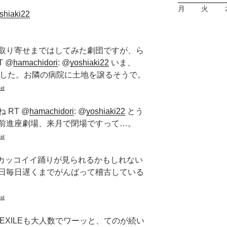
月
火
oshiaki22
取り寄せまではしてみた劇団ですが、ら
 @
hamachidori
: @
yoshiaki22
いま、
ました。お隣の病院に土地を譲るそうで。
id
 RT @
hamachidori
: @
yoshiaki22
とう
前進座劇場、来月で閉場ですって…。
id
のカッコイイ踊りが見られるかもしれない
日毎日遅くまでがんばって稽古している
id
EXILEも大人数でワーッと、てのが続い