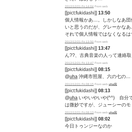
2012/12/21 Fri 14:04
From web
[[pict:fukidashi]]
13:50
個人情報かあ…。しかしなあ団
いと思うのだが、グレーかなあ
それで個人情報ではなくなるは
2012/12/21 Fri 13:50
From web
[[pict:fukidashi]]
13:47
ん??、古典音楽の人って連絡
2012/12/21 Fri 13:47
From web
[[pict:fukidashi]]
08:15
@
uha
沖縄市照屋、六の七の…
2012/12/21 Fri 08:15
From web
uha宛
[[pict:fukidashi]]
08:13
@
uha
いやいやいや(^^) 自
は微妙ですが、ジューシーのモ
2012/12/21 Fri 08:13
From web
uha宛
[[pict:fukidashi]]
08:02
今日トゥンジーなのか