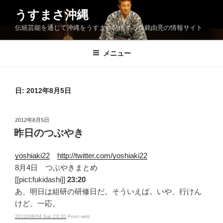
コ
うすまさ沖縄
ン
伝統芸能を通じて沖縄をうすまさ発信する当銘由亮の情報サイト
テ
ン
ツ
メニュー
へ
ス
キ
日:
2012年8月5日
ッ
プ
投
2012年8月5日
稿
昨日のつぶやき
日:
yoshiaki22
http://twitter.com/yoshiaki22
8月4日 つぶやきまとめ
[[pict:fukidashi]]
23:20
あ、明日は組研の研修日だ。そういえば。いや、行けん
けど、一応。
2012/08/04 Sat 23:20
From web