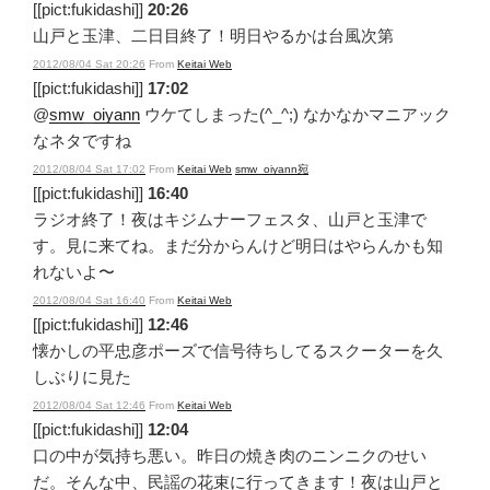
[[pict:fukidashi]]
20:26
山戸と玉津、二日目終了！明日やるかは台風次第
2012/08/04 Sat 20:26
From
Keitai Web
[[pict:fukidashi]]
17:02
@
smw_oiyann
ウケてしまった(^_^;) なかなかマニアック
なネタですね
2012/08/04 Sat 17:02
From
Keitai Web
smw_oiyann宛
[[pict:fukidashi]]
16:40
ラジオ終了！夜はキジムナーフェスタ、山戸と玉津で
す。見に来てね。まだ分からんけど明日はやらんかも知
れないよ〜
2012/08/04 Sat 16:40
From
Keitai Web
[[pict:fukidashi]]
12:46
懐かしの平忠彦ポーズで信号待ちしてるスクーターを久
しぶりに見た
2012/08/04 Sat 12:46
From
Keitai Web
[[pict:fukidashi]]
12:04
口の中が気持ち悪い。昨日の焼き肉のニンニクのせい
だ。そんな中、民謡の花束に行ってきます！夜は山戸と