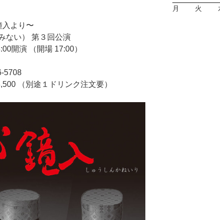
月
火
執心鐘入より〜
うみない） 第３回公演
00開演 （開場 17:00）
-5708
3,500 （別途１ドリンク注文要）