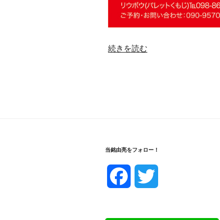
“組
続きを読む
踊
執
心
鐘
入”
の
当銘由亮をフォロー！
F
T
a
w