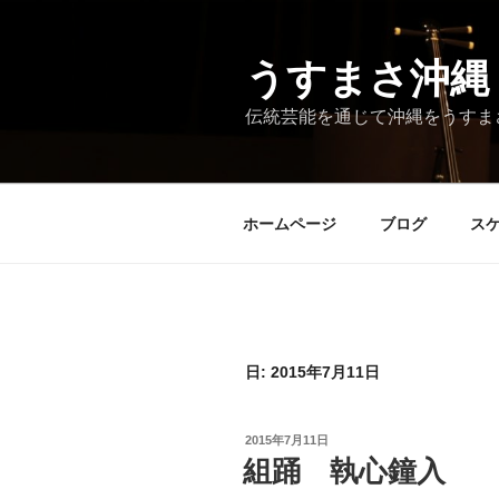
コ
ン
テ
うすまさ沖縄
ン
伝統芸能を通じて沖縄をうすま
ツ
へ
ス
キ
ホームページ
ブログ
ス
ッ
プ
日:
2015年7月11日
投
2015年7月11日
稿
組踊 執心鐘入
日: