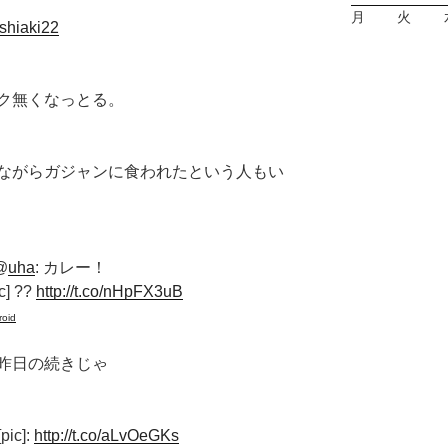
月
火
oshiaki22
ク無くなっとる。
ながらガジャンに食われたという人もい
@
uha
: カレー！
] ??
http://t.co/nHpFX3uB
roid
昨日の続きじゃ
ic]:
http://t.co/aLvOeGKs