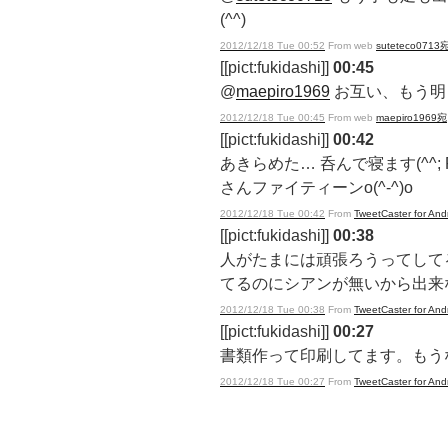
(^^)
2012/12/18 Tue 00:52
From web
suteteco0713
[[pict:fukidashi]]
00:45
@
maepiro1969
お互い、もう明
2012/12/18 Tue 00:45
From web
maepiro1969宛
[[pict:fukidashi]]
00:42
あきらめた… 呑んで寝ます(^^; 
さんファイティーンo(^-^)o
2012/12/18 Tue 00:42
From
TweetCaster for And
[[pict:fukidashi]]
00:38
人がたまには頑張ろうってして
てるのにシアンが無いから出来
2012/12/18 Tue 00:38
From
TweetCaster for And
[[pict:fukidashi]]
00:27
書類作って印刷してます。もう
2012/12/18 Tue 00:27
From
TweetCaster for And