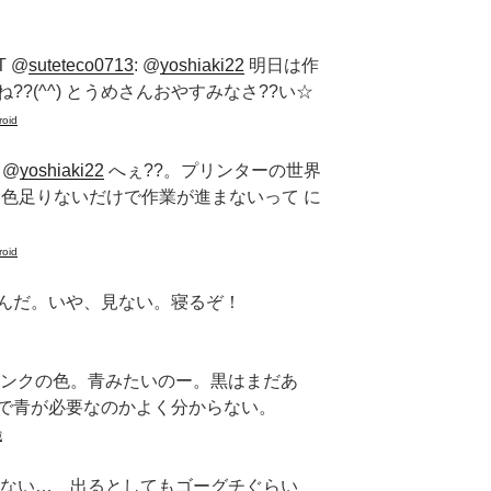
 @
suteteco0713
: @
yoshiaki22
明日は作
?(^^) とうめさんおやすみなさ??い☆
roid
: @
yoshiaki22
へぇ??。プリンターの世界
)一色足りないだけで作業が進まないって に
roid
んだ。いや、見ない。寝るぞ！
ンクの色。青みたいのー。黒はまだあ
で青が必要なのかよく分からない。
宛
ない… 出るとしてもゴーグチぐらい