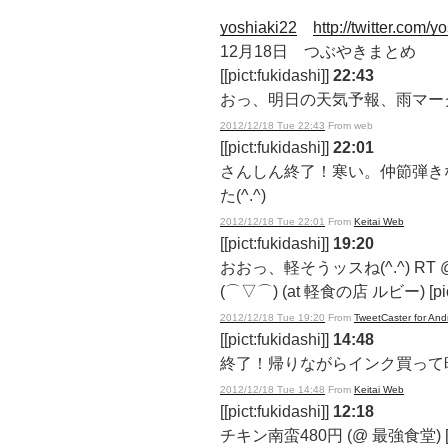
yoshiaki22
http://twitter.com/y
12月18日 つぶやきまとめ
[[pict:fukidashi]]
22:43
おっ、明日の天気予報、雨マー
2012/12/18 Tue 22:43
From web
[[pict:fukidashi]]
22:01
さんしん終了！寒い。仲節弾き
た(^.^)
2012/12/18 Tue 22:01
From
Keitai Web
[[pict:fukidashi]]
19:20
おおっ、軽そうッスね(^.^) RT 
(⌒▽⌒) (at 軽食の店 ルビー) [pic
2012/12/18 Tue 19:20
From
TweetCaster for And
[[pict:fukidashi]]
14:48
終了！帰りながらインク買って
2012/12/18 Tue 14:48
From
Keitai Web
[[pict:fukidashi]]
12:18
チキン南蛮480円 (@ 最強食堂) [p