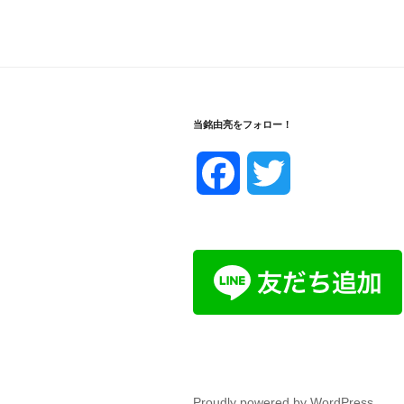
当銘由亮をフォロー！
F
T
a
w
c
i
e
t
b
t
o
e
Proudly powered by WordPress