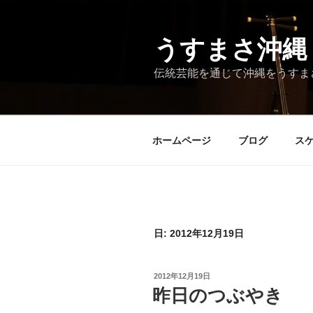
コ
ン
テ
うすまさ沖縄
ン
伝統芸能を通じて沖縄をうすま
ツ
へ
ス
キ
ホームページ
ブログ
ス
ッ
プ
日:
2012年12月19日
投
2012年12月19日
稿
昨日のつぶやき
日: