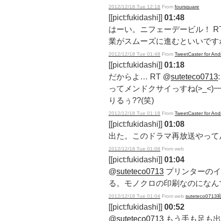
2012/12/18 Tue 12:18
From
foursquare
[[pict:fukidashi]]
01:48
はーい。ニフェーデービル！ RT
業がスムーズに進むといいですね?
2012/12/18 Tue 01:48
From
TweetCaster for And
[[pict:fukidashi]]
01:18
だからよ… RT @
suteteco0713
ってメンドクサイっすね(>_<
りるぅ??(笑)
2012/12/18 Tue 01:18
From
TweetCaster for And
[[pict:fukidashi]]
01:08
出た。このドラマ再放送やって
2012/12/18 Tue 01:08
From web
[[pict:fukidashi]]
01:04
@
suteteco0713
プリンターのイ
る。モノクロの印刷なのになん
2012/12/18 Tue 01:04
From web
suteteco0713
[[pict:fukidashi]]
00:52
@
suteteco0713
もう手も足も出