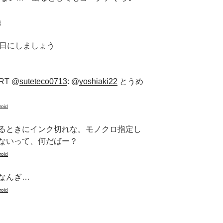
宛
日にしましょう
RT @
suteteco0713
: @
yoshiaki22
とうめ
roid
るときにインク切れな。モノクロ指定し
ないって、何だばー？
roid
なんぎ…
roid