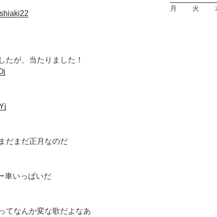
月
火
oshiaki22
したが、当たりました！
Oj
Yj
まだまだ正月なのだ
ー車いっぱいだ
ってなんか変な歌だよなあ