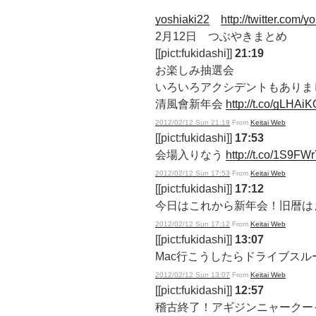
yoshiaki22
http://twitter.com/y
2月12日 つぶやきまとめ
[[pict:fukidashi]]
21:19
お楽しみ抽選会
いろいろアクシデントもありま
清風會新年会
http://t.co/gLHAiK
2012/02/12 Sun 21:19
From
Keitai Web
[[pict:fukidashi]]
17:53
会場入りなう
http://t.co/1S9FWr
2012/02/12 Sun 17:53
From
Keitai Web
[[pict:fukidashi]]
17:12
今日はこれから新年会！旧暦は
2012/02/12 Sun 17:12
From
Keitai Web
[[pict:fukidashi]]
13:07
Mac行こうしたらドライブスル
2012/02/12 Sun 13:07
From
Keitai Web
[[pict:fukidashi]]
12:57
稽古終了！アギジンニャークー