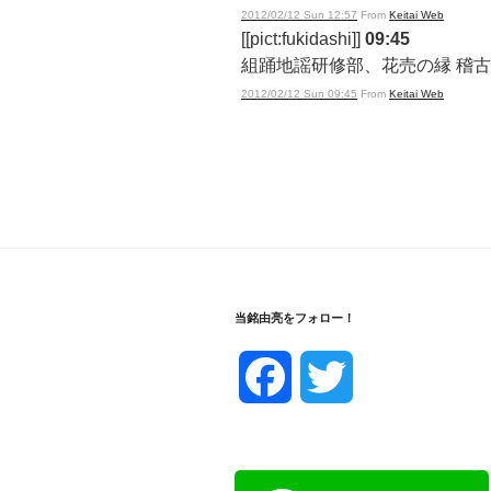
2012/02/12 Sun 12:57
From
Keitai Web
[[pict:fukidashi]]
09:45
組踊地謡研修部、花売の縁 稽
2012/02/12 Sun 09:45
From
Keitai Web
当銘由亮をフォロー！
F
T
a
w
c
i