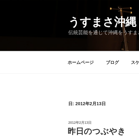
コ
ン
テ
うすまさ沖縄
ン
伝統芸能を通じて沖縄をうすま
ツ
へ
ス
キ
ホームページ
ブログ
ス
ッ
プ
日:
2012年2月13日
投
2012年2月13日
稿
昨日のつぶやき
日: