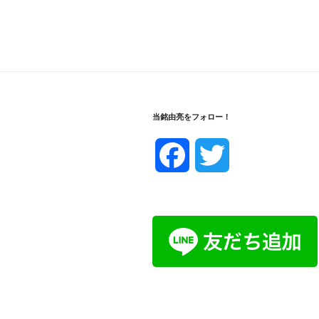
当銘由亮をフォロー！
F
T
a
w
c
i
e
t
b
t