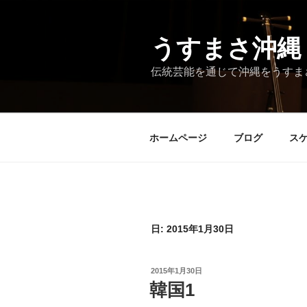
コ
ン
テ
うすまさ沖縄
ン
伝統芸能を通じて沖縄をうすま
ツ
へ
ス
キ
ホームページ
ブログ
ス
ッ
プ
日:
2015年1月30日
投
2015年1月30日
稿
韓国1
日: