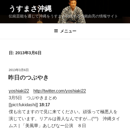
コ
うすまさ沖縄
ン
伝統芸能を通じて沖縄をうすまさ発信する当銘由亮の情報サイト
テ
ン
ツ
メニュー
へ
ス
キ
日:
2013年3月6日
ッ
プ
投
2013年3月6日
稿
昨日のつぶやき
日:
yoshiaki22
http://twitter.com/yoshiaki22
3月5日 つぶやきまとめ
[[pict:fukidashi]]
18:17
僕も出てますので見に来てください。頑張って極悪人を
演じています。リアルは善人なんですが…(^^) 沖縄タイ
ムス | 「美風華」あしびなー公演 ８日