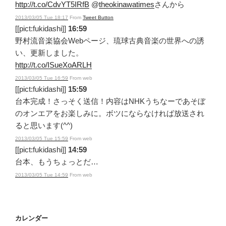
http://t.co/CdvYT5IRfB
@
theokinawatimes
さんから
2013/03/05 Tue 18:17
From
Tweet Button
[[pict:fukidashi]]
16:59
野村流音楽協会Webページ、琉球古典音楽の世界への誘
い、更新しました。
http://t.co/ISueXoARLH
2013/03/05 Tue 16:59
From web
[[pict:fukidashi]]
15:59
台本完成！さっそく送信！内容はNHKうちなーであそぼ
のオンエアをお楽しみに。ボツにならなければ放送され
ると思います(^^)
2013/03/05 Tue 15:59
From web
[[pict:fukidashi]]
14:59
台本、もうちょっとだ…
2013/03/05 Tue 14:59
From web
カレンダー