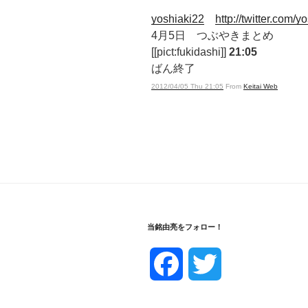
yoshiaki22
http://twitter.com/y
4月5日 つぶやきまとめ
[[pict:fukidashi]]
21:05
ばん終了
2012/04/05 Thu 21:05
From
Keitai Web
当銘由亮をフォロー！
F
T
a
w