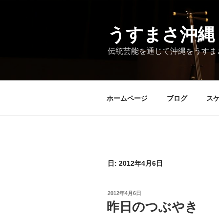
コ
ン
テ
うすまさ沖縄
ン
伝統芸能を通じて沖縄をうすま
ツ
へ
ス
キ
ホームページ
ブログ
ス
ッ
プ
日:
2012年4月6日
投
2012年4月6日
稿
昨日のつぶやき
日: