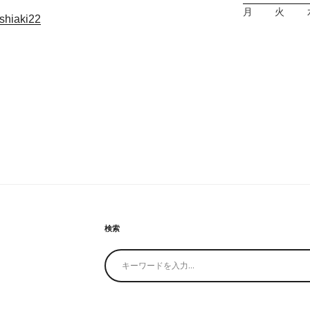
月
火
oshiaki22
検索