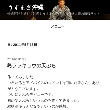
コ
うすまさ沖縄
ン
伝統芸能を通じて沖縄をうすまさ発信する当銘由亮の情報サイト
テ
ン
ツ
メニュー
へ
ス
キ
日:
2011年5月13日
ッ
プ
投
2011年5月13日
稿
島ラッキョウの天ぷら
日:
作ってみました。
いろいろとアドバイスのコメントを頂いた皆さん、あり
がとうございます。
ついに天ぷらデビューです。
初めて天ぷらというものを作ってみました。
結構油使うんだなあというのが感想。