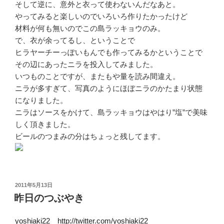
そして逆に、意外と衣って使わないんだなあと。
やってみると楽しいのでいろいろ作りたかったけど
材料が何も無いのでこの島ラッキョウのみ。
で、衣が余ってるし、ということで
ヒラヤーチーっぽいもんでも作ってみるかということで
その辺にあったニラを投入してみました。
いつものことですが、またもや量を読み間違え。
ニラが多すぎて、写真のようにほぼニラのかたまり状態
になりました。
ニラはソースをかけて、島ラッキョウはやはり”塩”で美味
しく頂きました。
ビールのつまみの分はちょっと残してます。
投
2011年5月13日
稿
昨日のつぶやき
日:
yoshiaki22
http://twitter.com/yoshiaki22