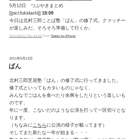
5月12日 つぶやきまとめ
[[pict:fukidashi]]
18:09
今日は北村三郎ことば塾「ばん」の修了式。クァッチー
が楽しみだ。そろそろ準備して行くか。
2011/05/12 Thu 18:09
From
Twitter for iPhone
投
2011年5月13日
稿
ばん
日:
北村三郎芝居塾「ばん」の修了式に行ってきました。
修了式といってもカタいものじゃなく、
みんなでごはんを食べたり余興をしたりという楽しいも
のです。
年に一度、こないだのような公演を打って一区切りとな
ります。
（ちなみに
こちら
に公演の様子が載ってます）
そしてまた新たな一年が始まる・・・