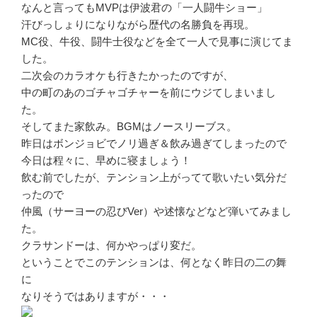
なんと言ってもMVPは伊波君の「一人闘牛ショー」
汗びっしょりになりながら歴代の名勝負を再現。
MC役、牛役、闘牛士役などを全て一人で見事に演じてま
した。
二次会のカラオケも行きたかったのですが、
中の町のあのゴチャゴチャーを前にウジてしまいまし
た。
そしてまた家飲み。BGMはノースリーブス。
昨日はボンジョビでノリ過ぎ＆飲み過ぎてしまったので
今日は程々に、早めに寝ましょう！
飲む前でしたが、テンション上がってて歌いたい気分だ
ったので
仲風（サーヨーの忍びVer）や述懐などなど弾いてみまし
た。
クラサンドーは、何かやっぱり変だ。
ということでこのテンションは、何となく昨日の二の舞
に
なりそうではありますが・・・