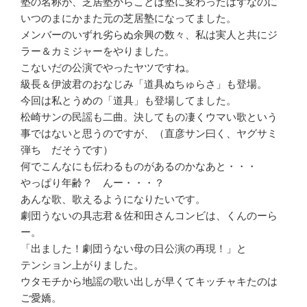
塾の名称が、芝居塾からことば塾に変わったはずなのに
いつのまにかまた元の芝居塾になってました。
メンバーのいずれ劣らぬ余興の数々、私は実人と共にジ
ラー＆カミジャーをやりました。
こないだの公演でやったヤツですね。
級長＆伊波君のおなじみ「道具ぬちゅらさ」も登場。
今回は私とうめの「道具」も登場してました。
松崎サンの民謡も二曲。決してもの凄くウマい歌という
事ではないと思うのですが、（直彦サン曰く、ヤグサミ
弾ち だそうです）
何でこんなにも伝わるものがあるのかなあと・・・
やっぱり年齢？ んー・・・？
あんな歌、歌えるようになりたいです。
劇団うないの具志君＆佐和田さんコンビは、くんのーら
ー。
「出ました！劇団うない母の日公演の再現！」と
テンション上がりました。
ウタモチから地謡の歌い出しが早くてキッチャキたのは
ご愛嬌。