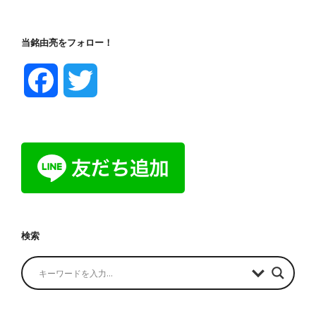
当銘由亮をフォロー！
F
T
a
w
c
i
e
t
b
t
検索
o
e
o
r