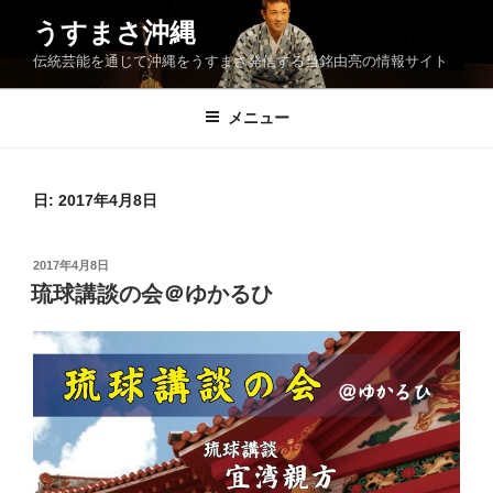
コ
うすまさ沖縄
ン
伝統芸能を通じて沖縄をうすまさ発信する当銘由亮の情報サイト
テ
ン
ツ
メニュー
へ
ス
キ
日:
2017年4月8日
ッ
プ
投
2017年4月8日
稿
琉球講談の会＠ゆかるひ
日: