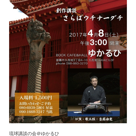
琉球講談の会＠ゆかるひ