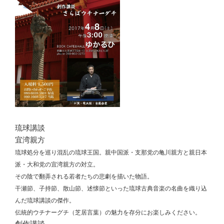
琉球講談
宜湾親方
琉球処分を巡り混乱の琉球王国。親中国派・支那党の亀川親方と親日本
派・大和党の宜湾親方の対立。
その陰で翻弄される若者たちの悲劇を描いた物語。
干瀬節、子持節、散山節、述懐節といった琉球古典音楽の名曲を織り込
んだ琉球講談の傑作。
伝統的ウチナーグチ（芝居言葉）の魅力を存分にお楽しみください。
創作講談