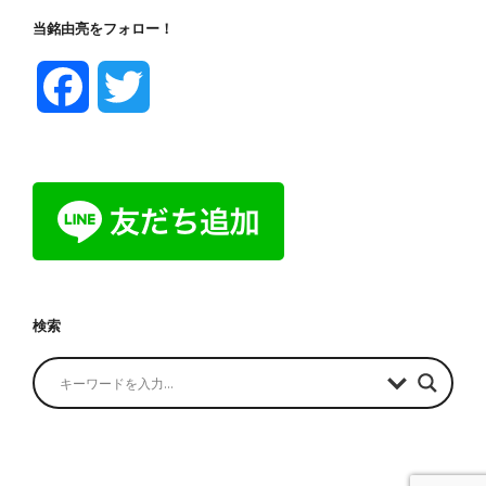
当銘由亮をフォロー！
F
T
a
w
c
i
e
t
b
t
検索
o
e
o
r
k