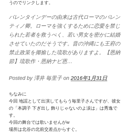
うのでリンクします。
バレンタインデーの由来は古代ローマのバレン
ティノ卿。ローマを強くするために恋愛を禁じ
られた若者を救うべく、若い男女を密かに結婚
させていたのだそうです。昔の沖縄にも王府の
禁止政策を揶揄した琉歌がありますよ。【恩納
節】琉歌作・恩納ナビ恩…
Posted by 澤井 毎里子 on
2016年1月31日
ちなみに
今回 地謡として出演してもらう毎里子さんですが、彼女
の「本調子 下ぎ出し 飾りじゃないのよ涙は」は秀逸で
す。
今回の舞台では歌いませんがw
場所は北谷の北前交差点からすぐ。