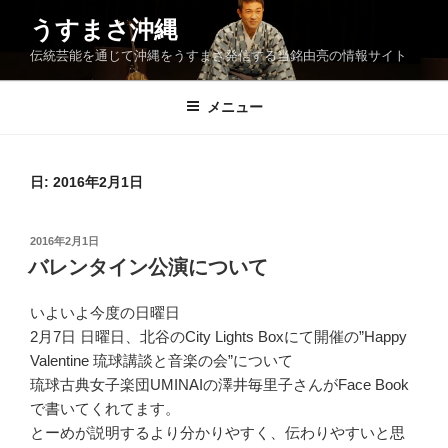
コ
うすまさ沖縄
ン
伝統芸能を通じて沖縄をうすまさ発信する当銘由亮の情報サイト
テ
ン
ツ
メニュー
へ
ス
キ
日:
2016年2月1日
ッ
プ
投
2016年2月1日
稿
バレンタイン公演について
日:
いよいよ今度の日曜日
2月7日 日曜日、北谷のCity Lights Boxにて開催の”Happy
Valentine 琉球講談と音楽の会”について
琉球古典女子楽団UMINAIの澤井毎里子さんがFace Book
で書いてくれてます。
とーめが説明するより分かりやすく、伝わりやすいと思