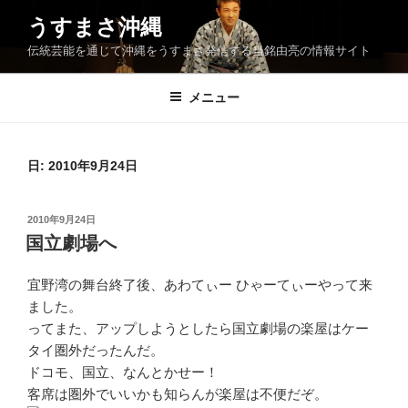
コ
うすまさ沖縄
ン
伝統芸能を通じて沖縄をうすまさ発信する当銘由亮の情報サイト
テ
ン
ツ
メニュー
へ
ス
キ
日:
2010年9月24日
ッ
プ
投
2010年9月24日
稿
国立劇場へ
日:
宜野湾の舞台終了後、あわてぃー ひゃーてぃーやって来
ました。
ってまた、アップしようとしたら国立劇場の楽屋はケー
タイ圏外だったんだ。
ドコモ、国立、なんとかせー！
客席は圏外でいいかも知らんが楽屋は不便だぞ。