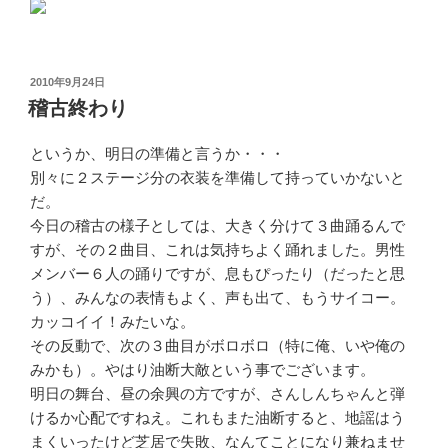
投
2010年9月24日
稿
稽古終わり
日:
というか、明日の準備と言うか・・・
別々に２ステージ分の衣装を準備して持っていかないと
だ。
今日の稽古の様子としては、大きく分けて３曲踊るんで
すが、その２曲目、これは気持ちよく踊れました。男性
メンバー６人の踊りですが、息もぴったり（だったと思
う）、みんなの表情もよく、声も出て、もうサイコー。
カッコイイ！みたいな。
その反動で、次の３曲目がボロボロ（特に俺、いや俺の
みかも）。やはり油断大敵という事でございます。
明日の舞台、昼の余興の方ですが、さんしんちゃんと弾
けるか心配ですねえ。これもまた油断すると、地謡はう
まくいったけど芝居で失敗、なんてことになり兼ねませ