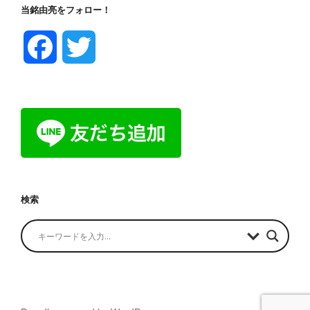
当銘由亮をフォロー！
F
T
a
w
c
i
e
t
b
t
検索
o
e
o
r
k