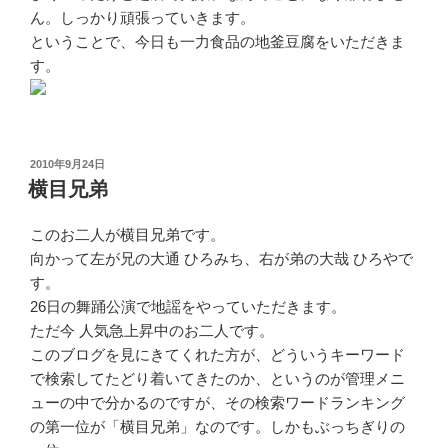
ん。しっかり頑張っていきます。
ということで、今日も一力食品の地釜豆腐をいただきま
す。
投
2010年9月24日
稿
横目兄弟
日:
このお二人が横目兄弟です。
向かって左が兄の大通 ひろみち、右が弟の大哉 ひろやで
す。
26日の舞踊公演で地謡をやっていただきます。
ただ今 人気急上昇中のお二人です。
このブログを見にきてくれた方が、どういうキーワード
で検索してたどり着いてきたのか、というのが管理メニ
ューの中で分かるのですが、その検索ワードランキング
の第一位が「横目兄弟」なのです。しかもぶっちぎりの