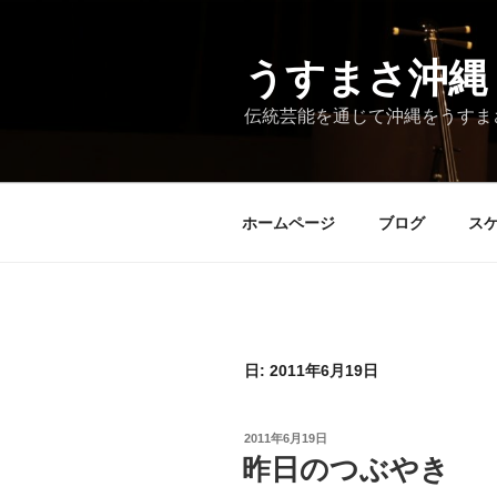
コ
ン
テ
うすまさ沖縄
ン
伝統芸能を通じて沖縄をうすま
ツ
へ
ス
キ
ホームページ
ブログ
ス
ッ
プ
日:
2011年6月19日
投
2011年6月19日
稿
昨日のつぶやき
日: