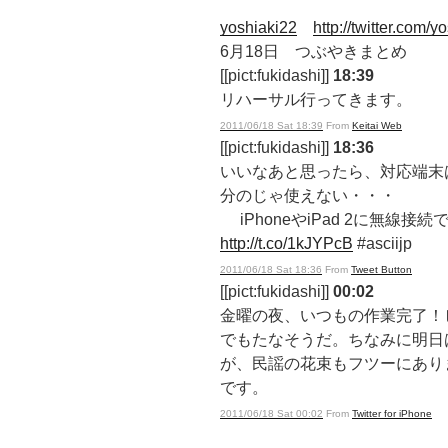
yoshiaki22
http://twitter.com/y
6月18日 つぶやきまとめ
[[pict:fukidashi]]
18:39
リハーサル行ってきます。
2011/06/18 Sat 18:39
From
Keitai Web
[[pict:fukidashi]]
18:36
いいなあと思ったら、対応端末はiP
分のじゃ使えない・・・
iPhoneやiPad 2に無線
http://t.co/1kJYPcB
#asciijp
2011/06/18 Sat 18:36
From
Tweet Button
[[pict:fukidashi]]
00:02
金曜の夜、いつもの作業完了！
でもたなそうだ。ちなみに明日
が、民謡の花束もフツーにあり
です。
2011/06/18 Sat 00:02
From
Twitter for iPhone