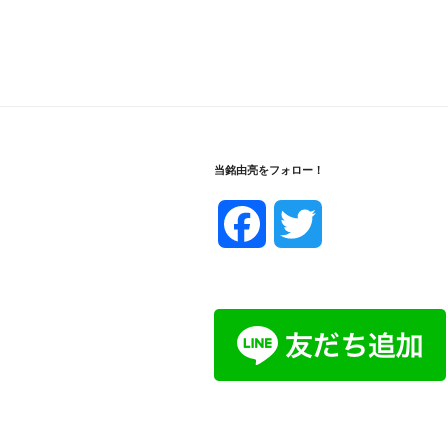
当銘由亮をフォロー！
F
T
a
w
c
i
e
t
b
t