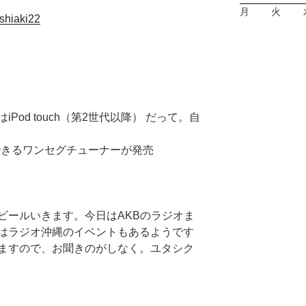
月
火
oshiaki22
od touch（第2世代以降） だって。自
接続できるワンセグチューナーが発売
ビールいきます。今日はAKBのラジオま
はラジオ沖縄のイベントもあるようです
ますので、お聞きのがしなく。ユタシク