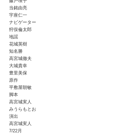
藤戸瑛子
当銘由亮
宇座仁一
ナビゲーター
狩俣倫太郎
地謡
花城英樹
知名勝
高宮城徹夫
大城貴幸
豊里美保
原作
平敷屋朝敏
脚本
高宮城実人
みうらもとお
演出
高宮城実人
7/22月