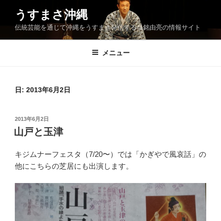
コ
うすまさ沖縄
ン
伝統芸能を通じて沖縄をうすまさ発信する当銘由亮の情報サイト
テ
ン
ツ
メニュー
へ
ス
キ
日:
2013年6月2日
ッ
プ
投
2013年6月2日
稿
山戸と玉津
日:
キジムナーフェスタ（7/20〜）では「かぎやで風哀話」の
他にこちらの芝居にも出演します。