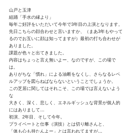
山戸と玉津
組踊「手水の縁より」
毎年ご好評をいただいて今年で3年目の上演となります。
先日こちらの顔合わせと言いますか、（まあ3年もやって
るのでお互いに顔は知ってますが）最初の打ち合わせが
ありました。
課題が色々と出てきました。
内容はちょっと言え無いよー、なのですが、この場で
は。
ありがちな「慣れ」による油断をなくし、さらなるレベ
ルアップを図らねばならないということでしょうか。
この芝居に関してはそれこそ、この場では言えないよう
な
大きく、深く、悲しく、エネルギッシュな背景が個人的
にはありまして…
初演、2年目、そして今年。
プライベートと仕事（演技）とは切り離さんと、
「体も心も持たんよー」とは言われてますが…