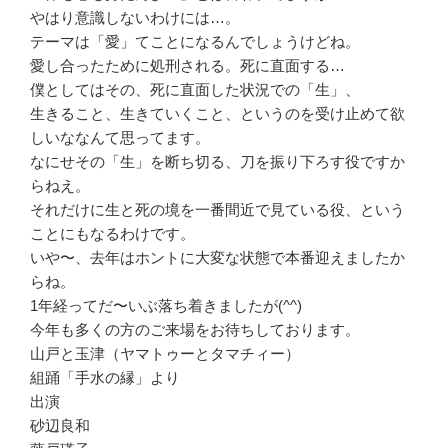
やはり意識しないわけには…。
テーマは「愛」てことになるんでしょうけどね。
愛し合ったために処刑される。死に直面する…
僕としてはその、死に直面した状況での「生」、
生きること、生きていくこと、というのを受け止めて欲
しいななんて思ってます。
なにせその「生」を断ち切る、刀を振り下ろす役ですか
らねえ。
それだけに生と死の境を一番間近で見ている役、という
ことにもなるわけです。
いや〜、去年はホントに大変な状態で本番迎えましたか
らね。
1年経ってだ〜いぶ落ち着きましたが(^^)
今年も多くの方のご来場をお待ちしております。
山戸と玉津（ヤマトゥーとタマチィー）
組踊「手水の縁」より
出演
砂辺良和