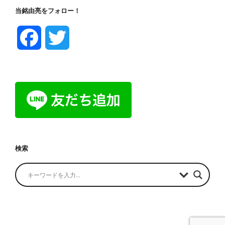
当銘由亮をフォロー！
F
T
a
w
c
i
e
t
b
t
検索
o
e
o
r
k