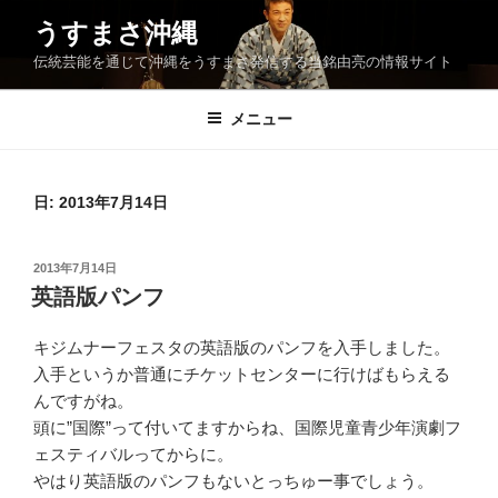
コ
うすまさ沖縄
ン
伝統芸能を通じて沖縄をうすまさ発信する当銘由亮の情報サイト
テ
ン
ツ
メニュー
へ
ス
キ
日:
2013年7月14日
ッ
プ
投
2013年7月14日
稿
英語版パンフ
日:
キジムナーフェスタの英語版のパンフを入手しました。
入手というか普通にチケットセンターに行けばもらえる
んですがね。
頭に”国際”って付いてますからね、国際児童青少年演劇フ
ェスティバルってからに。
やはり英語版のパンフもないとっちゅー事でしょう。