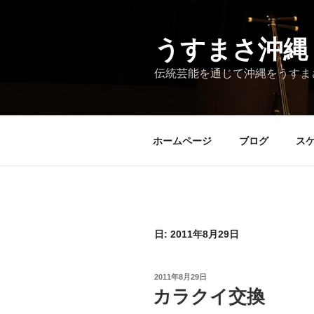
コ
ン
テ
うすまさ沖縄
ン
伝統芸能を通じて沖縄をうすま
ツ
へ
ス
キ
ホームページ
ブログ
ス
ッ
プ
日:
2011年8月29日
投
2011年8月29日
稿
カラクイ交換
日: