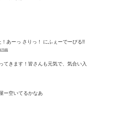
た！あーっ さりっ！ にふぇーでーびる!!
975宛
ってきます！皆さんも元気で、気合い入
屋ー空いてるかなあ