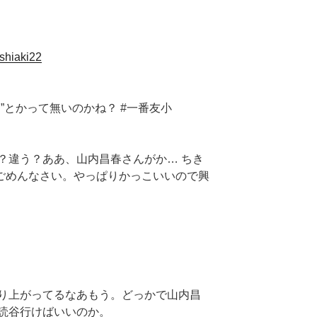
oshiaki22
”とかって無いのかね？ #一番友小
？違う？ああ、山内昌春さんがか… ちき
ごめんなさい。やっぱりかっこいいので興
り上がってるなあもう。どっかで山内昌
読谷行けばいいのか。