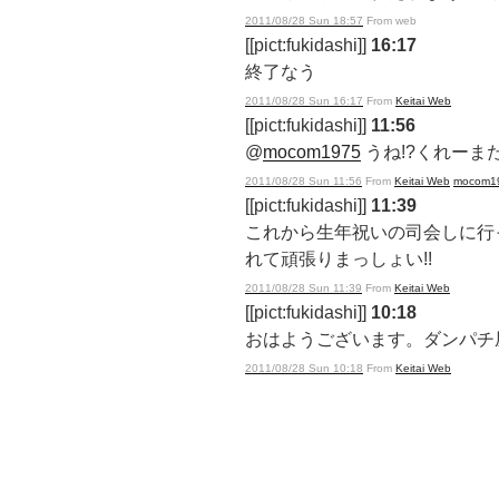
2011/08/28 Sun 18:57
From web
[[pict:fukidashi]]
16:17
終了なう
2011/08/28 Sun 16:17
From
Keitai Web
[[pict:fukidashi]]
11:56
@
mocom1975
うね!?くれーま
2011/08/28 Sun 11:56
From
Keitai Web
mocom1
[[pict:fukidashi]]
11:39
これから生年祝いの司会しに行
れて頑張りまっしょい!!
2011/08/28 Sun 11:39
From
Keitai Web
[[pict:fukidashi]]
10:18
おはようございます。ダンパチ
2011/08/28 Sun 10:18
From
Keitai Web