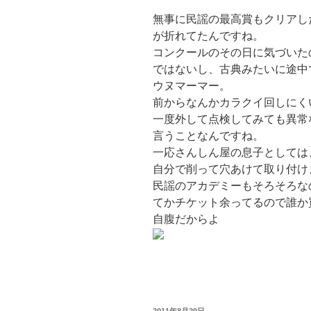
無事に民謡の最高賞もクリアし
が折れてたんですね。
コンクールのその日に気づいた
ではないし、古典みたいに途中
ウヌマーマー。
前からなんかカラクイ回しにく
一度外して点検してみても異常
言うことなんですね。
一応さんしん屋の息子としては
自分で削って穴あけて取り付け
民謡のアカデミーもそろそろな
てかチケット余ってるので誰か
自腹だからよ
投
2011年8月29日