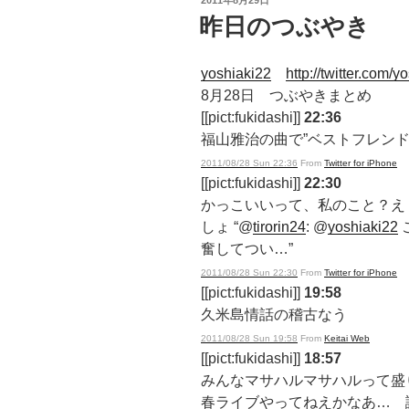
稿
昨日のつぶやき
日:
yoshiaki22
http://twitter.com/y
8月28日 つぶやきまとめ
[[pict:fukidashi]]
22:36
福山雅治の曲で”ベストフレンド
2011/08/28 Sun 22:36
From
Twitter for iPhone
[[pict:fukidashi]]
22:30
かっこいいって、私のこと？え
しょ “@
tirorin24
: @
yoshiaki22
奮してつい…”
2011/08/28 Sun 22:30
From
Twitter for iPhone
[[pict:fukidashi]]
19:58
久米島情話の稽古なう
2011/08/28 Sun 19:58
From
Keitai Web
[[pict:fukidashi]]
18:57
みんなマサハルマサハルって盛
春ライブやってねえかなあ… 