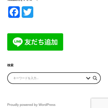
F
T
a
w
c
i
e
t
b
t
検索
o
e
o
r
k
Proudly powered by WordPress