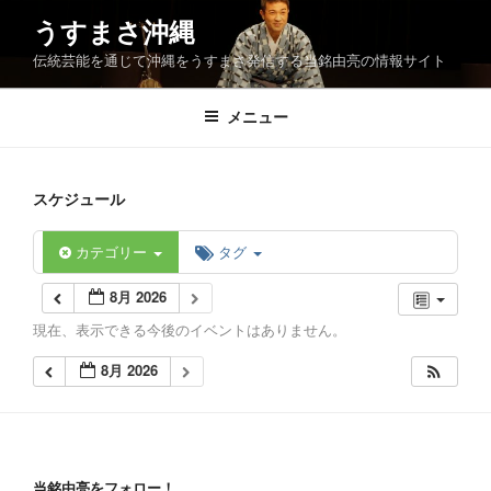
コ
うすまさ沖縄
ン
伝統芸能を通じて沖縄をうすまさ発信する当銘由亮の情報サイト
テ
ン
ツ
メニュー
へ
ス
キ
スケジュール
ッ
プ
カテゴリー
タグ
8月 2026
現在、表示できる今後のイベントはありません。
8月 2026
当銘由亮をフォロー！