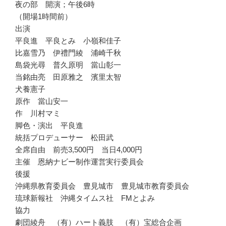
夜の部 開演；午後6時
（開場1時間前）
出演
平良進 平良とみ 小嶺和佳子
比嘉雪乃 伊禮門綾 浦崎千秋
島袋光尋 普久原明 當山彰一
当銘由亮 田原雅之 濱里太智
犬養憲子
原作 當山安一
作 川村マミ
脚色・演出 平良進
統括プロデューサー 松田武
全席自由 前売3,500円 当日4,000円
主催 恩納ナビー制作運営実行委員会
後援
沖縄県教育委員会 豊見城市 豊見城市教育委員会
琉球新報社 沖縄タイムス社 FMとよみ
協力
劇団綾舟 （有）ハート義肢 （有）宝総合企画