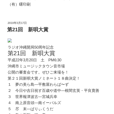
（有）曙印刷
投
2010年3月17日
稿
第21回 新唄大賞
日:
ラジオ沖縄開局50周年記念
第21回 新唄大賞
平成22年3月20日 土 PM6:30
沖縄市ミュージックタウン音市場
公開の審査会です。ぜひご来場を！
第２１回新唄大賞ノミネート１８曲決定！
１ 夢の美ら島—平敷屋わらば〜ず
２ 今日や吉日祝す百歳や道中—根間玄英・平良寛善
３ 世界報津波古—宮城兵幸
４ 南上原音頭—南イーバルズ
５ 尽 末—ぱりぃくうだ