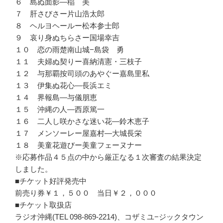
６ 島ぬ面影—稲 美
７ 肝さびさー片山浩太郎
８ ヘルヨヘールー松本参士郎
９ 哀り身ぬちらさー国場幸吉
１０ 恋の雨楚南山城−島袋 勇
１１ 夫婦ぬ契りー喜納清憲・三枝子
１２ 与那覇按司頭のあやぐー嘉島里私
１３ 伊集ぬ花心—長浜エミ
１４ 界報島—与儀朋恵
１５ 沖縄の人—西原篤一
１６ 二人し咲かさな迷い花—鈴木恵子
１７ メンソーレー屋嘉村—大城長栄
１８ 美童花遊びー美童フェーヌナー
※応募作品４５点の中から厳正なる１次審査の結果決定
しました。
■チケット好評発売中
前売り券￥１，５００ 当日￥２，０００
■チケット取扱店
ラジオ沖縄(TEL 098-869-2214)、コザミユ−ジックタウン