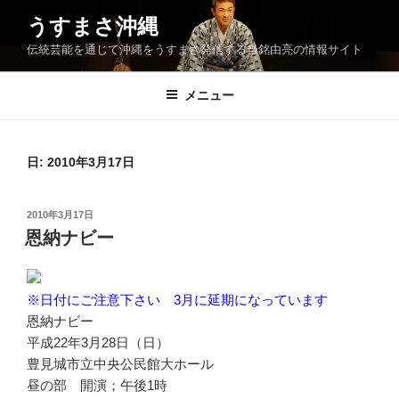
コ
うすまさ沖縄
ン
伝統芸能を通じて沖縄をうすまさ発信する当銘由亮の情報サイト
テ
ン
ツ
メニュー
へ
ス
キ
日:
2010年3月17日
ッ
プ
投
2010年3月17日
稿
恩納ナビー
日:
※日付にご注意下さい 3月に延期になっています
恩納ナビー
平成22年3月28日（日）
豊見城市立中央公民館大ホール
昼の部 開演；午後1時