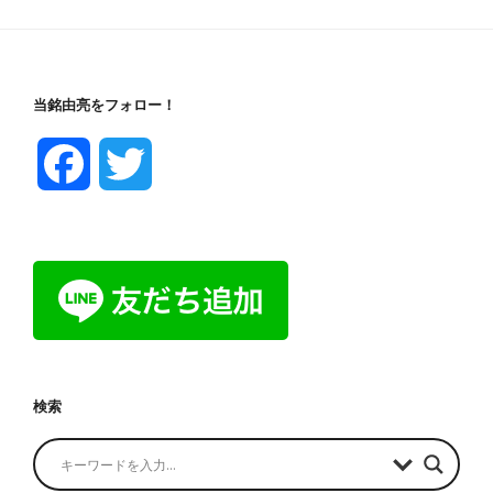
当銘由亮をフォロー！
F
T
a
w
c
i
e
t
b
t
検索
o
e
o
r