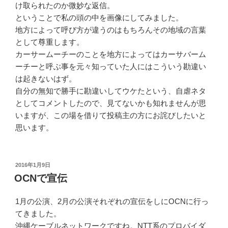
け取られたのか微妙な返信。
ということで私の頭の中を画像にしてみました。
地方によって呼び方が違うのはもちろんその地域の言葉
として尊重します。
カーサームーチーのことを地方によってはカーサバーム
ーチーと呼ぶ事を元々知っていた人にはこういう勘違い
は起きないはず。
自分の無知で勝手に勘違いしてウケたという、自虐ネタ
としてコメントしたので、見てないかも知れませんが思
いますが、この場を借りて投稿主の方にお詫びしたいと
思います。
投
2016年1月9日
稿
OCNで宣伝
日:
1月の公演、2月の公演それぞれの宣伝をしにOCNに行っ
てきました。
沖縄ケーブルネットワークですね。NTT系のプロバイダ