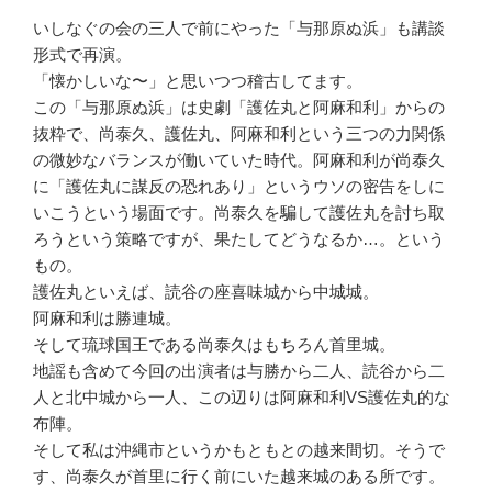
いしなぐの会の三人で前にやった「与那原ぬ浜」も講談
形式で再演。
「懐かしいな〜」と思いつつ稽古してます。
この「与那原ぬ浜」は史劇「護佐丸と阿麻和利」からの
抜粋で、尚泰久、護佐丸、阿麻和利という三つの力関係
の微妙なバランスが働いていた時代。阿麻和利が尚泰久
に「護佐丸に謀反の恐れあり」というウソの密告をしに
いこうという場面です。尚泰久を騙して護佐丸を討ち取
ろうという策略ですが、果たしてどうなるか…。という
もの。
護佐丸といえば、読谷の座喜味城から中城城。
阿麻和利は勝連城。
そして琉球国王である尚泰久はもちろん首里城。
地謡も含めて今回の出演者は与勝から二人、読谷から二
人と北中城から一人、この辺りは阿麻和利VS護佐丸的な
布陣。
そして私は沖縄市というかもともとの越来間切。そうで
す、尚泰久が首里に行く前にいた越来城のある所です。