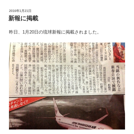
芸
能
投
2016年1月21日
稿
新
新報に掲載
日:
春
特
昨日、1月20日の琉球新報に掲載されました。
別
公
演”
の