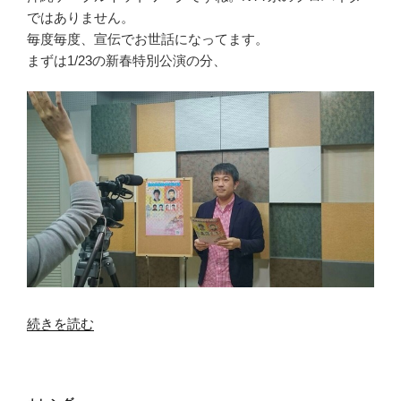
ではありません。
毎度毎度、宣伝でお世話になってます。
まずは1/23の新春特別公演の分、
“OCN
続きを読む
で
宣
伝”