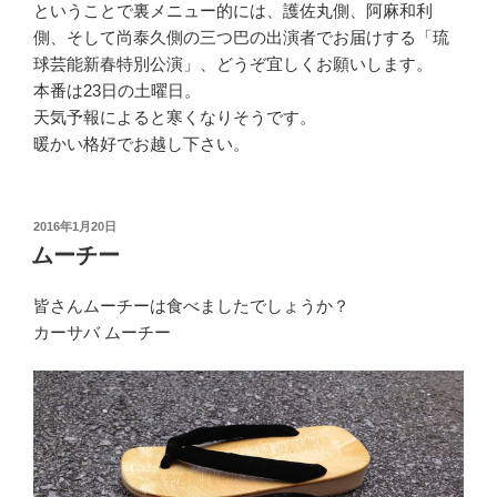
ということで裏メニュー的には、護佐丸側、阿麻和利
側、そして尚泰久側の三つ巴の出演者でお届けする「琉
球芸能新春特別公演」、どうぞ宜しくお願いします。
本番は23日の土曜日。
天気予報によると寒くなりそうです。
暖かい格好でお越し下さい。
投
2016年1月20日
稿
ムーチー
日:
皆さんムーチーは食べましたでしょうか？
カーサバ ムーチー