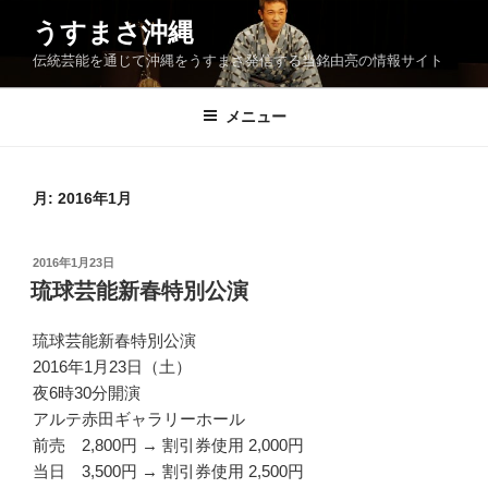
コ
うすまさ沖縄
ン
伝統芸能を通じて沖縄をうすまさ発信する当銘由亮の情報サイト
テ
ン
ツ
メニュー
へ
ス
キ
月:
2016年1月
ッ
プ
投
2016年1月23日
稿
琉球芸能新春特別公演
日:
琉球芸能新春特別公演
2016年1月23日（土）
夜6時30分開演
アルテ赤田ギャラリーホール
前売 2,800円 → 割引券使用 2,000円
当日 3,500円 → 割引券使用 2,500円