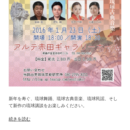
新年を寿ぐ、琉球舞踊、琉球古典音楽、琉球民謡、そし
て新作の琉球講談をお楽しみください。
“琉
続きを読む
球