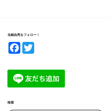
当銘由亮をフォロー！
F
T
a
w
c
i
e
t
b
t
検索
o
e