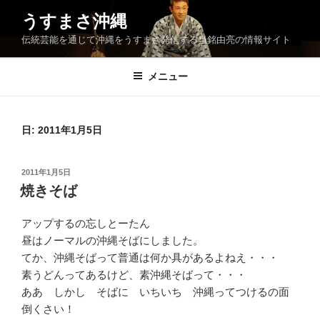
コ
うすまさ沖縄
ン
伝統芸能を通じて沖縄をうすまさ発信する当銘由亮の情報サイト
テ
ン
ツ
メニュー
へ
ス
キ
日:
2011年1月5日
ッ
プ
投
2011年1月5日
稿
焼きそば
日:
アップするの忘しとーたん
昼はノーマルの沖縄そばにしました。
てか、沖縄そばって普通は何か具があるよねえ・・・
素うどんってあるけど、素沖縄そばって・・・
ああ しかし そばに いちいち 沖縄ってつけるの面
倒くさい！