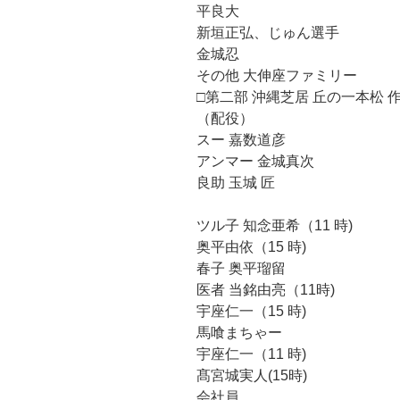
平良大
新垣正弘、じゅん選手
金城忍
その他 大伸座ファミリー
□第二部 沖縄芝居 丘の一本松 
（配役）
スー 嘉数道彦
アンマー 金城真次
良助 玉城 匠
ツル子 知念亜希（11 時)
奥平由依（15 時)
春子 奥平瑠留
医者 当銘由亮（11時)
宇座仁一（15 時)
馬喰まちゃー
宇座仁一（11 時)
髙宮城実人(15時)
会社員