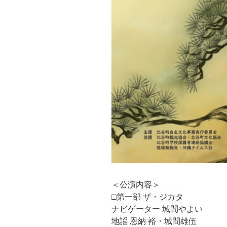
＜公演内容＞
□第一部 ザ・ジカタ
ナビゲーター 城間やよい
地謡 恩納 裕・城間雄伍