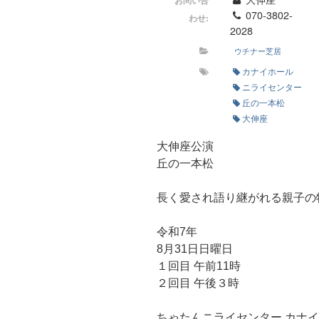
お問い合
070-3802-
わせ:
2028
ウチナー芝居
カナイホール
ニライセンター
丘の一本松
大伸座
大伸座公演
丘の一本松
長く愛され語り継がれる親子の
令和7年
8月31日日曜日
１回目 午前11時
２回目 午後３時
ちゃたんニライセンター カナ