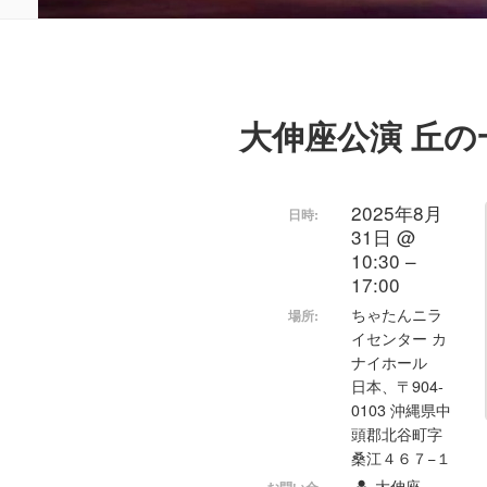
大伸座公演 丘の
2025年8月
日時:
31日 @
10:30 –
17:00
ちゃたんニラ
場所:
イセンター カ
ナイホール
日本、〒904-
0103 沖縄県中
頭郡北谷町字
桑江４６７−１
大伸座