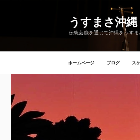
コ
ン
テ
うすまさ沖縄
ン
伝統芸能を通じて沖縄をうすま
ツ
へ
ス
キ
ホームページ
ブログ
ス
ッ
プ