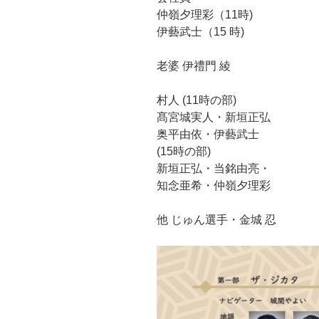
仲嶺夕理彩（11時)
伊藝武士（15 時)
老婆 伊禮門 綾
村人 (11時の部)
髙宮城実人・新垣正弘
奥平由依・伊藝武士
(15時の部)
新垣正弘・当銘由亮・
知念亜希・仲嶺夕理彩
他 じゅん選手・金城 忍