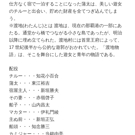
仕方なく宿で一泊することになった蒲太は、美しい遊女
のチルーと出会い、貯めた財産を全てつぎ込んでしま
う。
※渡地(わたんじ)とは 渡地は、現在の那覇港の一部にあ
たる。通堂から橋でつながる小さな島であったが、明治
以降に埋め立てられた。渡地村には首里王府によって、
17 世紀後半から公的な遊郭がおかれていた。「渡地物
語」は、そこを舞台にした遊女と青年の物語である。
配役
チルー・・・知花小百合
蒲太・・・東江裕吉
宿屋主人・・・新垣勝夫
その妻・・・赤嶺啓子
船子・・・山内昌太
マカター・・・伊礼門綾
主ぬ前・・・新垣正弘
船頭・・・知念勝三
カミジャー・・・当銘由亮