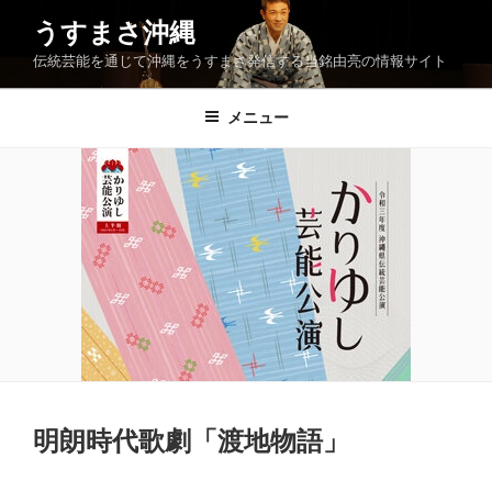
コ
うすまさ沖縄
ン
伝統芸能を通じて沖縄をうすまさ発信する当銘由亮の情報サイト
テ
ン
ツ
メニュー
へ
ス
キ
ッ
プ
明朗時代歌劇「渡地物語」