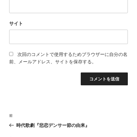
サイト
次回のコメントで使用するためブラウザーに自分の名
前、メールアドレス、サイトを保存する。
投
前
前
稿
の
時代歌劇『悲恋デンサー節の由来』
ナ
投