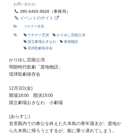
お問い合わせ:
080-6493-8828（事務局）
イベントのサイト
ウチナー芝居
ウチナー芝居
かりゆし芸能公演
国立劇場おきなわ
渡地物語
琉球歌劇保存会
かりゆし芸能公演
明朗時代歌劇「渡地物語」
琉球歌劇保存会
12月3日(金)
開場18:00 開演19:00
国立劇場おきなわ 小劇場
(あらすじ)
首里殿内での奉公を終えた久米島の青年蒲太が、渡地か
ら久米島に帰ろうとするが、船に乗り遅れてしまう。